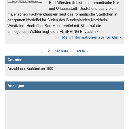
Bad Kösen
Bild: LIFESPRING Privatklinik Bad
Bad Münstereifel ist eine romantische Kur-
Münstereifel Nordrhein-Westfalen Deutschland
Bad Kötzting
und Urlaubsstadt. Bestehend aus vielen
Bad Kreuznach
malerischen Fachwerkhäusern liegt das romantische Städtchen in
Bad Krozingen
der grünen Nordeifel im Süden des Bundeslandes Nordrhein-
Bad Langensalza
Westfalen. Hoch über Bad Münstereifel mit Blick auf die
Bad Lausick
umliegenden Wälder liegt die LIFESPRING-Privatklinik.
Bad Lauterberg
Mehr Informationen zur Kurklinik
Bad Liebenstein
Bad Liebenwerda
1
2
nächste ›
letzte »
Bad Lieben­zell
Bad Lippspringe
Counter
Bad Lobenstein
Anzahl der Kurkliniken:
900
Bad Malente-Gremsmühlen
Bad Mergentheim
Bad Münder
Anzeigen
Bad Münster am Stein -
Ebernburg
Bad Münstereifel
Bad Nauheim
Bad Nenndorf
Bad Neuenahr
Bad Oeynhausen
Bad Oldesloe