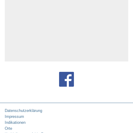
Bad Sooden-Allendorf
Bad Staffelstein
Bad Steben
Bad Suderode
Bad Sulza
Bad Sülze
Bad Tabarz
Bad Tennstedt
Bad Tölz
Bad Überkingen
Bad Urach
Bad Waldsee
Bad Wiessee
Bad Wildbad
Bad Wildungen
Bad Wilsnack
Bad Wimpfen
Bad Windsheim
Bad Wörishofen
Datenschutzerklärung
Bad Wünnenberg
Impressum
Bad Wurzach
Indikationen
Bad Zwesten
Orte