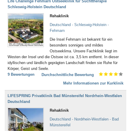
Life Challenge Fehmarn Ostseeklinik für Suchttherapie
Bad Essen
Schleswig-Holstein Deutschland
Bad Fallingbostel
Bad Feilnbach
Rehaklinik
Bad Frankenhausen
Deutschland - Schleswig-Holstein -
Bad Freienwalde
Fehmarn
Bad Füssing
Bad Gandersheim
Die Insel Fehmarn ist bekannt für ein
Bad Gögging
Bild: Life Challenge Fehmarn Ostseeklinik für
besonders sonniges und mildes
Suchttherapie Schleswig-Holstein Deutschland
Bad Gottleuba
Ostseeklima. Unsere Fachklinik liegt im
Bad Griesbach
Westen der Insel und die Ostsee ist ca. 3,5 km entfernt. In dieser
Bad Grönenbach
idyllischen und ländlich geprägten Landschaft finden sie Ruhe für
Bad Harzburg
Körper, Geist und Seele.
Bad Heilbrunn
9 Bewertungen
Durchschnittliche Bewertung
Bad Herrenalb
Mehr Informationen zur Kurklinik
Bad Hersfeld
Bad Hindelang-Oberjoch
LIFESPRING Privatklinik Bad Münstereifel Nordrhein-Westfalen
Bad Homburg
Deutschland
Bad Iburg
Bad Karlshafen
Rehaklinik
Bad Kissingen
Deutschland - Nordrhein-Westfalen - Bad
Bad Klosterlausnitz
Münstereifel
Bad Königshofen