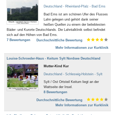
Bad Berka
Bad Berleburg
Deutschland - Rheinland-Pfalz - Bad Ems
Bad Bertrich
Bad Ems ist am schönen Ufer des Flusses
Bad Bevensen
Lahn gelegen und gehört dank seiner
Bad Birnbach
Bildquelle: Lahntalklinik Bad Ems Rheinland-
Pfalz Deutschland
heißen Quellen zu einem der beliebtesten
Bad Blankenburg
Bäder- und Kurorte Deutschlands. Die Lahntalklinik selbst befindet
Bad Bocklet
sich auf den Höhen von Bad Ems.
Bad Bodenteich
7 Bewertungen
Durchschnittliche Bewertung
Bad Boll
Bad Brambach
Mehr Informationen zur Kurklinik
Bad Bramstedt
Bad Brückenau
Louise-Schroeder-Haus - Keitum Sylt Nordsee Deutschland
Bad Buchau
Mutter-Kind Kur
Bad Camberg
Bad Ditzenbach
Deutschland - Schleswig-Holstein - Sylt
Bad Doberan
Sylt / Ost Ortsteil Keitum liegt an der
Bad Driburg
Wattseite der Insel.
Bad Düben
Bild: Louise-Schroeder-Haus - Keitum Sylt
Nordsee Deutschland
8 Bewertungen
Bad Dürkheim
Bad Dürrheim
Durchschnittliche Bewertung
Bad Eilsen
Mehr Informationen zur Kurklinik
Bad Elster
Bad Ems