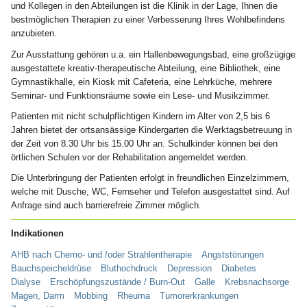
und Kollegen in den Abteilungen ist die Klinik in der Lage, Ihnen die
bestmöglichen Therapien zu einer Verbesserung Ihres Wohlbefindens
anzubieten.
Zur Ausstattung gehören u.a. ein Hallenbewegungsbad, eine großzügige
ausgestattete kreativ-therapeutische Abteilung, eine Bibliothek, eine
Gymnastikhalle, ein Kiosk mit Cafeteria, eine Lehrküche, mehrere
Seminar- und Funktionsräume sowie ein Lese- und Musikzimmer.
Patienten mit nicht schulpflichtigen Kindern im Alter von 2,5 bis 6
Jahren bietet der ortsansässige Kindergarten die Werktagsbetreuung in
der Zeit von 8.30 Uhr bis 15.00 Uhr an. Schulkinder können bei den
örtlichen Schulen vor der Rehabilitation angemeldet werden.
Die Unterbringung der Patienten erfolgt in freundlichen Einzelzimmern,
welche mit Dusche, WC, Fernseher und Telefon ausgestattet sind. Auf
Anfrage sind auch barrierefreie Zimmer möglich.
Indikationen
AHB nach Chemo- und /oder Strahlentherapie
Angststörungen
Bauchspeicheldrüse
Bluthochdruck
Depression
Diabetes
Dialyse
Erschöpfungszustände / Burn-Out
Galle
Krebsnachsorge
Magen, Darm
Mobbing
Rheuma
Tumorerkrankungen