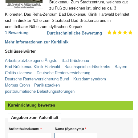
Brückenau. Zum Stadtzentrum, welches gut
Bild: Reha-Zentrum Bad Brückenau Klinik
Hartwald Bayern Deutschland - Deutschen
zu Fuß zu erreichen ist, sind es ca. 3
Rentenversicherung Bund
Kilometer. Das Reha-Zentrum Bad Brückenau Klinik Hartwald befindet
sich in direkter Nähe zum Staatsbad Bad Brückenau und in
unmittelbarer Nähe zum idyllischen Kurpark.
1 Bewertung
Durchschnittliche Bewertung
Mehr Informationen zur Kurklinik
Schlüsselwörter
Arbeitsplatzbezogene Ängste
Bad Brückenau
Bad Brückenau Klinik Hartwald
Bauchspeicheldrüsekrebs
Bayern
Colitis ulcerosa
Deutsche Rentenversicherung
Deutsche Rentenversicherung Bund
Kurzdarmsyndrom
Morbus Crohn
Panikattacken
posttraumatische Belastungsstörungen
Kureinrichtung bewerten
Angaben zum Aufenthalt
Aufenthaltsdatum:
*
Name (Synonym):
*