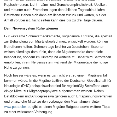
Kopfschmerzen, Licht-, Lärm- und Geruchsempfindlichkeit, Übelkeit
und mitunter auch Erbrechen legen den üblichen Tagesablauf lahm.
Betroffene ziehen sich dann am liebsten zurück und warten, bis der
Anfall vorüber ist. Nicht selten kann dies bis zu drei Tage dauern.
Dem Nervensystem Ruhe gönnen
Gut wirksame Schmerzmedikamente, sogenannte Triptane, die speziell
zur Behandlung von Migränekopfschmerz entwickelt wurden, können
Betroffenen helfen, Schmerztage leichter zu überstehen. Experten
weisen allerdings darauf hin, dass die Migräneattacke damit nicht
beendet ist, sondern im Hintergrund weiterläuft. Daher wird Betroffenen
empfohlen, ihrem Nervensystem während der Migränetage die nötige
Ruhe zu gönnen.
Noch besser wäre es, wenn es gar nicht erst zu einem Migräneanfall
kommen würde. In die Migräne-Leitlinie der Deutschen Gesellschaft für
Neurologie (DNG) beispielsweise sind für regelmäßig Betroffene auch
einige Mittel zur Migräneprophylaxe aufgenommen worden. Neben
Betablockern und Antidepressiva gehören auch Entspannungsverfahren
und pflanzliche Mittel zu den vorbeugenden Maßnahmen. Unter
www.petadolex.eu
gibt es einen Migräne-Ratgeber sowie weitere Tipps
zu einer wirksamen Vorbeugung.