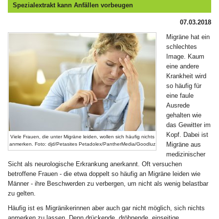
Spezialextrakt kann Anfällen vorbeugen
07.03.2018
Migräne hat ein
schlechtes
Image. Kaum
eine andere
Krankheit wird
so häufig für
eine faule
Ausrede
gehalten wie
das Gewitter im
Kopf. Dabei ist
Viele Frauen, die unter Migräne leiden, wollen sich häufig nichts
Migräne aus
anmerken. Foto: djd/Petasites Petadolex/PantherMedia/Goodluz
medizinischer
Sicht als neurologische Erkrankung anerkannt. Oft versuchen
betroffene Frauen - die etwa doppelt so häufig an Migräne leiden wie
Männer - ihre Beschwerden zu verbergen, um nicht als wenig belastbar
zu gelten.
Häufig ist es Migränikerinnen aber auch gar nicht möglich, sich nichts
anmerken zu lassen. Denn drückende, dröhnende, einseitige