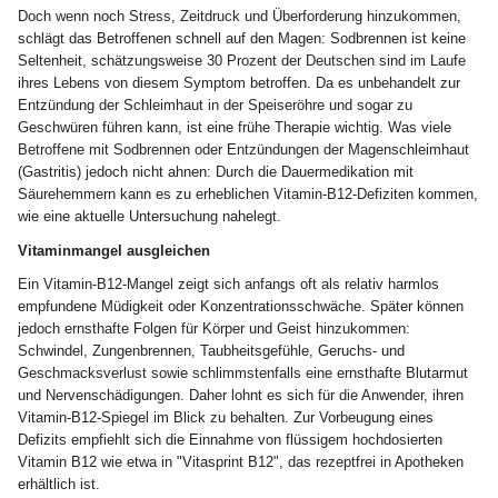
Doch wenn noch Stress, Zeitdruck und Überforderung hinzukommen,
schlägt das Betroffenen schnell auf den Magen: Sodbrennen ist keine
Seltenheit, schätzungsweise 30 Prozent der Deutschen sind im Laufe
ihres Lebens von diesem Symptom betroffen. Da es unbehandelt zur
Entzündung der Schleimhaut in der Speiseröhre und sogar zu
Geschwüren führen kann, ist eine frühe Therapie wichtig. Was viele
Betroffene mit Sodbrennen oder Entzündungen der Magenschleimhaut
(Gastritis) jedoch nicht ahnen: Durch die Dauermedikation mit
Säurehemmern kann es zu erheblichen Vitamin-B12-Defiziten kommen,
wie eine aktuelle Untersuchung nahelegt.
Vitaminmangel ausgleichen
Ein Vitamin-B12-Mangel zeigt sich anfangs oft als relativ harmlos
empfundene Müdigkeit oder Konzentrationsschwäche. Später können
jedoch ernsthafte Folgen für Körper und Geist hinzukommen:
Schwindel, Zungenbrennen, Taubheitsgefühle, Geruchs- und
Geschmacksverlust sowie schlimmstenfalls eine ernsthafte Blutarmut
und Nervenschädigungen. Daher lohnt es sich für die Anwender, ihren
Vitamin-B12-Spiegel im Blick zu behalten. Zur Vorbeugung eines
Defizits empfiehlt sich die Einnahme von flüssigem hochdosierten
Vitamin B12 wie etwa in "Vitasprint B12", das rezeptfrei in Apotheken
erhältlich ist.