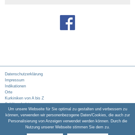
Datenschutzerklärung
Impressum
Indikationen
Orte
Kurkiniken von A bis Z
Schlüsselwörter
Um unsere Webseite für Sie optimal zu gestalten und verbessern zu
können, verwenden wir personenbezogene Daten/Cookies, die auch zur
Personalisierung von Anzeigen verwendet werden können. Durch die
Copyright © 2010-2026:
Kurklinikverzeichnis.de -
Rehakliniken und
Nutzung unserer Webseite stimmen Sie dem zu.
Kurkliniken in Deutschland