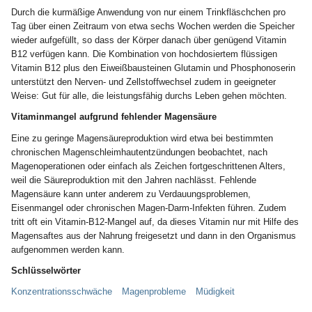
Durch die kurmäßige Anwendung von nur einem Trinkfläschchen pro
Tag über einen Zeitraum von etwa sechs Wochen werden die Speicher
wieder aufgefüllt, so dass der Körper danach über genügend Vitamin
B12 verfügen kann. Die Kombination von hochdosiertem flüssigen
Vitamin B12 plus den Eiweißbausteinen Glutamin und Phosphonoserin
unterstützt den Nerven- und Zellstoffwechsel zudem in geeigneter
Weise: Gut für alle, die leistungsfähig durchs Leben gehen möchten.
Vitaminmangel aufgrund fehlender Magensäure
Eine zu geringe Magensäureproduktion wird etwa bei bestimmten
chronischen Magenschleimhautentzündungen beobachtet, nach
Magenoperationen oder einfach als Zeichen fortgeschrittenen Alters,
weil die Säureproduktion mit den Jahren nachlässt. Fehlende
Magensäure kann unter anderem zu Verdauungsproblemen,
Eisenmangel oder chronischen Magen-Darm-Infekten führen. Zudem
tritt oft ein Vitamin-B12-Mangel auf, da dieses Vitamin nur mit Hilfe des
Magensaftes aus der Nahrung freigesetzt und dann in den Organismus
aufgenommen werden kann.
Schlüsselwörter
Konzentrationsschwäche
Magenprobleme
Müdigkeit