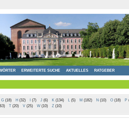
WÖRTER
ERWEITERTE SUCHE
AKTUELLES
RATGEBER
G
(18)
H
(32)
I
(7)
J
(6)
K
(134)
L
(5)
M
(182)
N
(10)
O
(18)
P
(
63)
T
(20)
V
(25)
W
(10)
Z
(10)