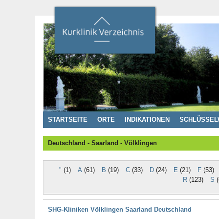
STARTSEITE
ORTE
INDIKATIONEN
SCHLÜSSEL
Deutschland - Saarland - Völklingen
"
(1)
A
(61)
B
(19)
C
(33)
D
(24)
E
(21)
F
(53)
R
(123)
S
(
SHG-Kliniken Völklingen Saarland Deutschland