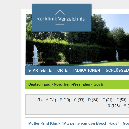
STARTSEITE
ORTE
INDIKATIONEN
SCHLÜSSEL
Deutschland - Nordrhein-Westfalen - Goch
"
(1)
A
(61)
B
(19)
C
(33)
D
(24)
E
(21)
F
(53)
R
(123)
S
(
Mutter-Kind-Klinik "Marianne van den Bosch Haus" - Go