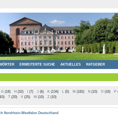
WÖRTER
ERWEITERTE SUCHE
AKTUELLES
RATGEBER
G
(18)
H
(32)
I
(7)
J
(6)
K
(134)
L
(5)
M
(182)
N
(10)
O
(18)
P
(
63)
T
(20)
V
(25)
W
(10)
Z
(10)
ch Nordrhein-Westfalen Deutschland