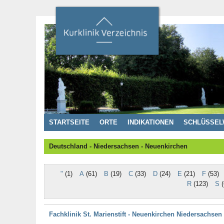
STARTSEITE
ORTE
INDIKATIONEN
SCHLÜSSEL
Deutschland - Niedersachsen - Neuenkirchen
"
(1)
A
(61)
B
(19)
C
(33)
D
(24)
E
(21)
F
(53)
R
(123)
S
(
Fachklinik St. Marienstift - Neuenkirchen Niedersachse