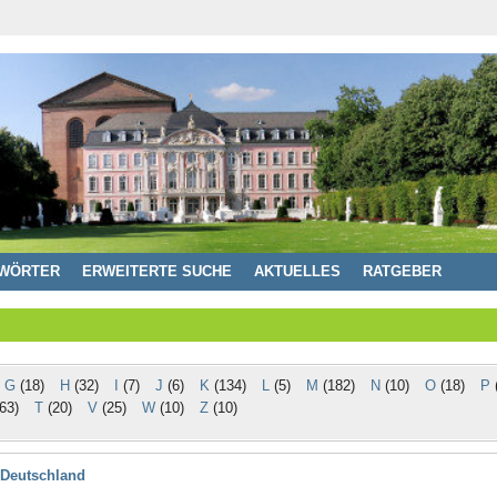
WÖRTER
ERWEITERTE SUCHE
AKTUELLES
RATGEBER
G
(18)
H
(32)
I
(7)
J
(6)
K
(134)
L
(5)
M
(182)
N
(10)
O
(18)
P
(
63)
T
(20)
V
(25)
W
(10)
Z
(10)
n Deutschland