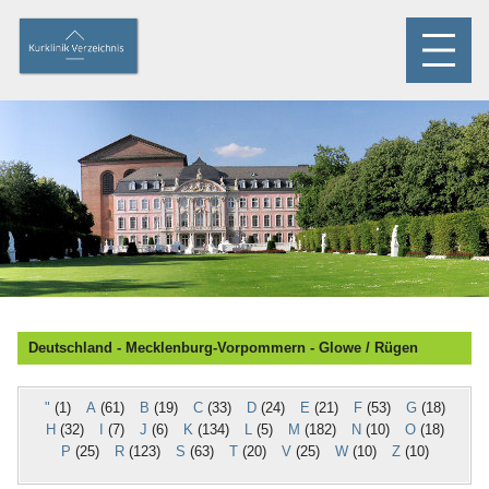
Deutschland - Mecklenburg-Vorpommern - Glowe / Rügen
"
(1)
A
(61)
B
(19)
C
(33)
D
(24)
E
(21)
F
(53)
G
(18)
H
(32)
I
(7)
J
(6)
K
(134)
L
(5)
M
(182)
N
(10)
O
(18)
P
(25)
R
(123)
S
(63)
T
(20)
V
(25)
W
(10)
Z
(10)