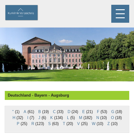
Deutschland - Bayern - Augsburg
"
(1)
A
(61)
B
(19)
C
(33)
D
(24)
E
(21)
F
(53)
G
(18)
H
(32)
I
(7)
J
(6)
K
(134)
L
(5)
M
(182)
N
(10)
O
(18)
P
(25)
R
(123)
S
(63)
T
(20)
V
(25)
W
(10)
Z
(10)