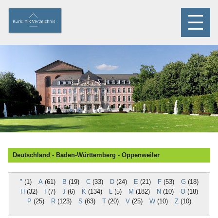
Deutschland - Baden-Württemberg - Oppenweiler
"
(1)
A
(61)
B
(19)
C
(33)
D
(24)
E
(21)
F
(53)
G
(18)
H
(32)
I
(7)
J
(6)
K
(134)
L
(5)
M
(182)
N
(10)
O
(18)
P
(25)
R
(123)
S
(63)
T
(20)
V
(25)
W
(10)
Z
(10)