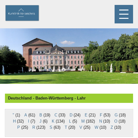
Deutschland - Baden-Württemberg - Lahr
"
(1)
A
(61)
B
(19)
C
(33)
D
(24)
E
(21)
F
(53)
G
(18)
H
(32)
I
(7)
J
(6)
K
(134)
L
(5)
M
(182)
N
(10)
O
(18)
P
(25)
R
(123)
S
(63)
T
(20)
V
(25)
W
(10)
Z
(10)