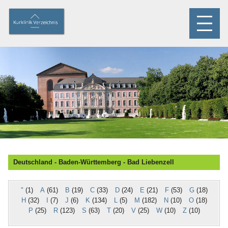
Deutschland - Baden-Württemberg - Bad Lieben­zell
"
(1)
A
(61)
B
(19)
C
(33)
D
(24)
E
(21)
F
(53)
G
(18)
H
(32)
I
(7)
J
(6)
K
(134)
L
(5)
M
(182)
N
(10)
O
(18)
P
(25)
R
(123)
S
(63)
T
(20)
V
(25)
W
(10)
Z
(10)