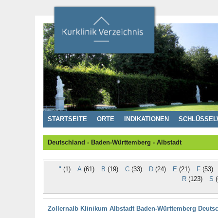
STARTSEITE
ORTE
INDIKATIONEN
SCHLÜSSEL
Deutschland - Baden-Württemberg - Albstadt
"
(1)
A
(61)
B
(19)
C
(33)
D
(24)
E
(21)
F
(53)
R
(123)
S
(
Zollernalb Klinikum Albstadt Baden-Württemberg Deuts