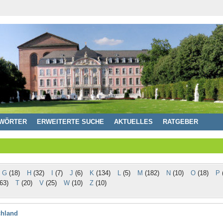
WÖRTER
ERWEITERTE SUCHE
AKTUELLES
RATGEBER
G
(18)
H
(32)
I
(7)
J
(6)
K
(134)
L
(5)
M
(182)
N
(10)
O
(18)
P
(
63)
T
(20)
V
(25)
W
(10)
Z
(10)
chland