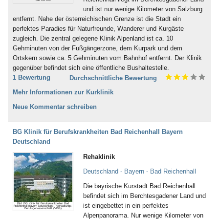
und Co. KG
und ist nur wenige Kilometer von Salzburg
entfernt. Nahe der österreichischen Grenze ist die Stadt ein
perfektes Paradies für Naturfreunde, Wanderer und Kurgäste
zugleich. Die zentral gelegene Klinik Alpenland ist ca. 10
Gehminuten von der Fußgängerzone, dem Kurpark und dem
Ortskern sowie ca. 5 Gehminuten vom Bahnhof entfernt. Der Klinik
gegenüber befindet sich eine öffentliche Bushaltestelle.
1 Bewertung
Durchschnittliche Bewertung
Mehr Informationen zur Kurklinik
Neue Kommentar schreiben
BG Klinik für Berufskrankheiten Bad Reichenhall Bayern
Deutschland
Rehaklinik
Deutschland - Bayern - Bad Reichenhall
Die bayrische Kurstadt Bad Reichenhall
befindet sich im Berchtesgadener Land und
Bild: BG Klinik für Berufskrankheiten Bad
ist eingebettet in ein perfektes
Reichenhall Bayern Deutschland - Verwaltungs-
Berufsgenossenschaft (VBG)
Alpenpanorama. Nur wenige Kilometer von