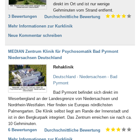
direkt im Ort und ist nur wenige
Bild: Mutter/Vater-Kind-Klinik Dangast Varel
Niedersachsen Deutschland
Gehminuten vom Strand entfernt.
3 Bewertungen
Durchschnittliche Bewertung
Mehr Informationen zur Kurklinik
Neue Kommentar schreiben
MEDIAN Zentrum Klinik für Psychosomatik Bad Pyrmont
Niedersachsen Deutschland
Rehaklinik
Deutschland - Niedersachsen - Bad
Pyrmont
Bildquelle: MEDIAN Zentrum Klinik für
Psychosomatik Bad Pyrmont Niedersachsen
Deutschland
Bad Pyrmont befindet sich direkt im
Weserbergland an der Landesgrenze von Niedersachsen und
Nordrhein-Westfalen. Hier finden sie Europas nördlichsten
Palmengarten. Die Klinik selbst liegt am Rande der Innenstadt und
ist in den Bergkurpark integriert. Das Zentrum erreichen sie nach ca.
10 Gehminuten.
6 Bewertungen
Durchschnittliche Bewertung
Mehr Informationen zur Kurklinik