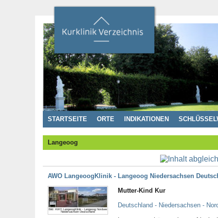
STARTSEITE
ORTE
INDIKATIONEN
SCHLÜSSEL
Langeoog
AWO LangeoogKlinik - Langeoog Niedersachsen Deutsc
Mutter-Kind Kur
Deutschland - Niedersachsen - No
Bild: AWO LangeoogKlinik - Langeoog Nordsee
Niedersachsen Deutschland