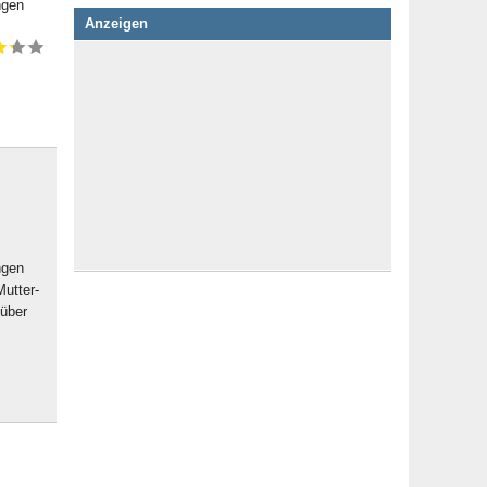
ngen
Anzeigen
ngen
utter-
 über