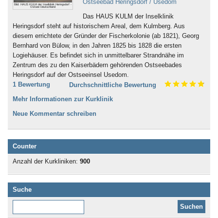
Ostseebad Heringsdorf / Usedom
Bild: HAUS KULM der Inselklinik Heringsdorf -
Ostsee Deutschland
Das HAUS KULM der Inselklinik
Heringsdorf steht auf historischem Areal, dem Kulmberg. Aus
diesem errichtete der Gründer der Fischerkolonie (ab 1821), Georg
Bernhard von Bülow, in den Jahren 1825 bis 1828 die ersten
Logiehäuser. Es befindet sich in unmittelbarer Strandnähe im
Zentrum des zu den Kaiserbädern gehörenden Ostseebades
Heringsdorf auf der Ostseeinsel Usedom.
1 Bewertung
Durchschnittliche Bewertung
Mehr Informationen zur Kurklinik
Neue Kommentar schreiben
Counter
Anzahl der Kurkliniken:
900
Suche
Diese Website durchsuchen: