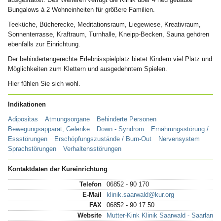
Bungalows à 2 Wohneinheiten für größere Familien.
Teeküche, Bücherecke, Meditationsraum, Liegewiese, Kreativraum,
Sonnenterrasse, Kraftraum, Turnhalle, Kneipp-Becken, Sauna gehören
ebenfalls zur Einrichtung.
Der behindertengerechte Erlebnisspielplatz bietet Kindern viel Platz und
Möglichkeiten zum Klettern und ausgedehntem Spielen.
Hier fühlen Sie sich wohl.
Indikationen
Adipositas
Atmungsorgane
Behinderte Personen
Bewegungsapparat, Gelenke
Down - Syndrom
Ernährungsstörung /
Essstörungen
Erschöpfungszustände / Burn-Out
Nervensystem
Sprachstörungen
Verhaltensstörungen
Kontaktdaten der Kureinrichtung
Telefon
06852 - 90 170
E-Mail
klinik.saarwald@kur.org
FAX
06852 - 90 17 50
Website
Mutter-Kink Klinik Saarwald - Saarland