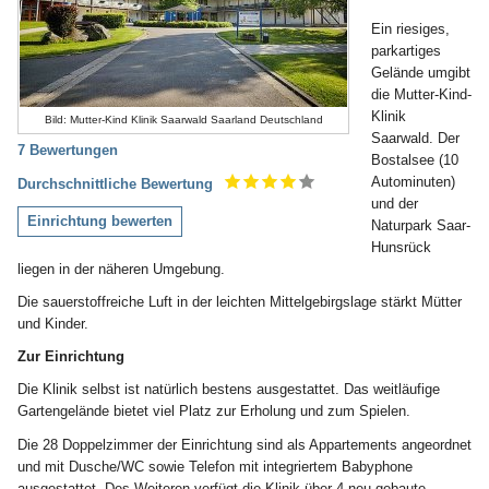
Ein riesiges,
parkartiges
Gelände umgibt
die Mutter-Kind-
Klinik
Bild: Mutter-Kind Klinik Saarwald Saarland Deutschland
Saarwald. Der
7 Bewertungen
Bostalsee (10
Autominuten)
Durchschnittliche Bewertung
und der
Einrichtung bewerten
Naturpark Saar-
Hunsrück
liegen in der näheren Umgebung.
Die sauerstoffreiche Luft in der leichten Mittelgebirgslage stärkt Mütter
und Kinder.
Zur Einrichtung
Die Klinik selbst ist natürlich bestens ausgestattet. Das weitläufige
Gartengelände bietet viel Platz zur Erholung und zum Spielen.
Die 28 Doppelzimmer der Einrichtung sind als Appartements angeordnet
und mit Dusche/WC sowie Telefon mit integriertem Babyphone
ausgestattet. Des Weiteren verfügt die Klinik über 4 neu gebaute