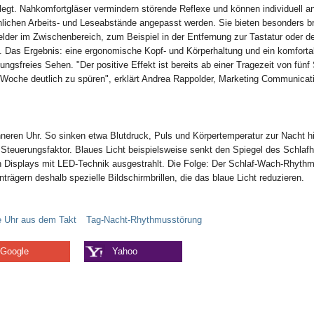
egt. Nahkomfortgläser vermindern störende Reflexe und können individuell an
nlichen Arbeits- und Leseabstände angepasst werden. Sie bieten besonders br
elder im Zwischenbereich, zum Beispiel in der Entfernung zur Tastatur oder 
t. Das Ergebnis: eine ergonomische Kopf- und Körperhaltung und ein komforta
ngsfreies Sehen. "Der positive Effekt ist bereits ab einer Tragezeit von fünf
r Woche deutlich zu spüren", erklärt Andrea Rappolder, Marketing Communicat
nneren Uhr. So sinken etwa Blutdruck, Puls und Körpertemperatur zur Nacht h
er Steuerungsfaktor. Blaues Licht beispielsweise senkt den Spiegel des Schla
len Displays mit LED-Technik ausgestrahlt. Die Folge: Der Schlaf-Wach-Rhyth
rägern deshalb spezielle Bildschirmbrillen, die das blaue Licht reduzieren.
e Uhr aus dem Takt
Tag-Nacht-Rhythmusstörung
Google
Yahoo