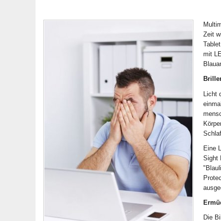
Multi
Zeit 
Tablet
mit LE
Blauan
Brill
Licht
einma
mensc
Körpe
Schlaf
Eine L
Sight 
"Blaul
Protec
ausge
Ermüd
Die Bi