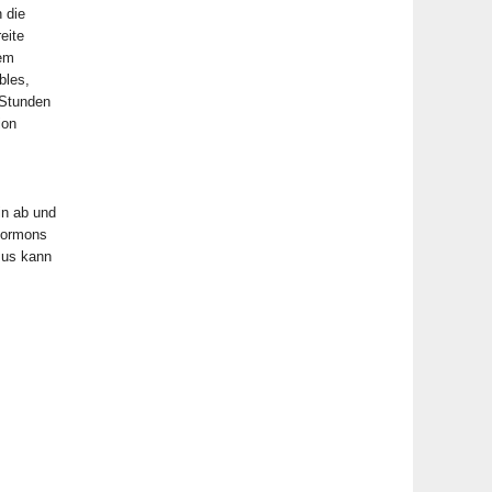
 die
eite
dem
bles,
 Stunden
ion
in ab und
fhormons
mus kann