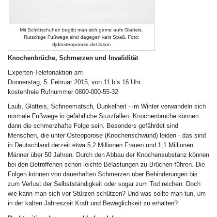
Mit Schlittschuhen begibt man sich gerne aufs Glatteis.
Rutschige Fußwege sind dagegen kein Spaß. Foto:
djd/osteoporose.de/Jason
Knochenbrüche, Schmerzen und Invalidität
Experten-Telefonaktion am
Donnerstag, 5. Februar 2015, von 11 bis 16 Uhr
kostenfreie Rufnummer 0800-000-55-32
Laub, Glatteis, Schneematsch, Dunkelheit - im Winter verwandeln sich
normale Fußwege in gefährliche Sturzfallen. Knochenbrüche können
dann die schmerzhafte Folge sein. Besonders gefährdet sind
Menschen, die unter Osteoporose (Knochenschwund) leiden - das sind
in Deutschland derzeit etwa 5,2 Millionen Frauen und 1,1 Millionen
Männer über 50 Jahren. Durch den Abbau der Knochensubstanz können
bei den Betroffenen schon leichte Belastungen zu Brüchen führen. Die
Folgen können von dauerhaften Schmerzen über Behinderungen bis
zum Verlust der Selbstständigkeit oder sogar zum Tod reichen. Doch
wie kann man sich vor Stürzen schützen? Und was sollte man tun, um
in der kalten Jahreszeit Kraft und Beweglichkeit zu erhalten?