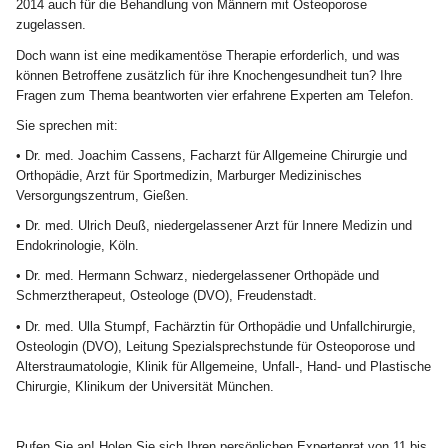
2014 auch für die Behandlung von Männern mit Osteoporose
zugelassen.
Doch wann ist eine medikamentöse Therapie erforderlich, und was
können Betroffene zusätzlich für ihre Knochengesundheit tun? Ihre
Fragen zum Thema beantworten vier erfahrene Experten am Telefon.
Sie sprechen mit:
• Dr. med. Joachim Cassens, Facharzt für Allgemeine Chirurgie und
Orthopädie, Arzt für Sportmedizin, Marburger Medizinisches
Versorgungszentrum, Gießen.
• Dr. med. Ulrich Deuß, niedergelassener Arzt für Innere Medizin und
Endokrinologie, Köln.
• Dr. med. Hermann Schwarz, niedergelassener Orthopäde und
Schmerztherapeut, Osteologe (DVO), Freudenstadt.
• Dr. med. Ulla Stumpf, Fachärztin für Orthopädie und Unfallchirurgie,
Osteologin (DVO), Leitung Spezialsprechstunde für Osteoporose und
Alterstraumatologie, Klinik für Allgemeine, Unfall-, Hand- und Plastische
Chirurgie, Klinikum der Universität München.
Rufen Sie an! Holen Sie sich Ihren persönlichen Expertenrat von 11 bis