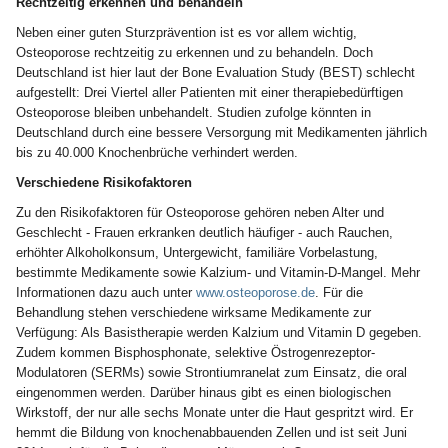
Rechtzeitig erkennen und behandeln
Neben einer guten Sturzprävention ist es vor allem wichtig,
Osteoporose rechtzeitig zu erkennen und zu behandeln. Doch
Deutschland ist hier laut der Bone Evaluation Study (BEST) schlecht
aufgestellt: Drei Viertel aller Patienten mit einer therapiebedürftigen
Osteoporose bleiben unbehandelt. Studien zufolge könnten in
Deutschland durch eine bessere Versorgung mit Medikamenten jährlich
bis zu 40.000 Knochenbrüche verhindert werden.
Verschiedene Risikofaktoren
Zu den Risikofaktoren für Osteoporose gehören neben Alter und
Geschlecht - Frauen erkranken deutlich häufiger - auch Rauchen,
erhöhter Alkoholkonsum, Untergewicht, familiäre Vorbelastung,
bestimmte Medikamente sowie Kalzium- und Vitamin-D-Mangel. Mehr
Informationen dazu auch unter
www.osteoporose.de
. Für die
Behandlung stehen verschiedene wirksame Medikamente zur
Verfügung: Als Basistherapie werden Kalzium und Vitamin D gegeben.
Zudem kommen Bisphosphonate, selektive Östrogenrezeptor-
Modulatoren (SERMs) sowie Strontiumranelat zum Einsatz, die oral
eingenommen werden. Darüber hinaus gibt es einen biologischen
Wirkstoff, der nur alle sechs Monate unter die Haut gespritzt wird. Er
hemmt die Bildung von knochenabbauenden Zellen und ist seit Juni