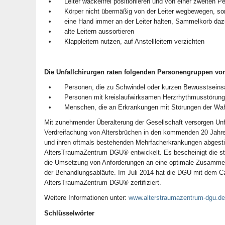
Leiter wackelfrei positionieren und von einer zweiten Pe
Körper nicht übermäßig von der Leiter wegbewegen, sonde
eine Hand immer an der Leiter halten, Sammelkorb dazu 
alte Leitern aussortieren
Klappleitern nutzen, auf Anstellleitern verzichten
Die Unfallchirurgen raten folgenden Personengruppen von
Personen, die zu Schwindel oder kurzen Bewusstseins
Personen mit kreislaufwirksamen Herzrhythmusstörun
Menschen, die an Erkrankungen mit Störungen der Wahr
Mit zunehmender Überalterung der Gesellschaft versorgen Unf
Verdreifachung von Altersbrüchen in den kommenden 20 Jahren
und ihren oftmals bestehenden Mehrfacherkrankungen abgesti
AltersTraumaZentrum DGU® entwickelt. Es bescheinigt die stru
die Umsetzung von Anforderungen an eine optimale Zusammenar
der Behandlungsabläufe. Im Juli 2014 hat die DGU mit dem Car
AltersTraumaZentrum DGU® zertifiziert.
Weitere Informationen unter:
www.alterstraumazentrum-dgu.de
Schlüsselwörter