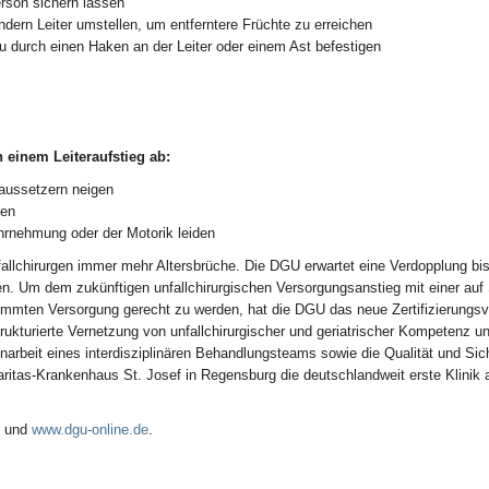
rson sichern lassen
rn Leiter umstellen, um entferntere Früchte zu erreichen
durch einen Haken an der Leiter oder einem Ast befestigen
 einem Leiteraufstieg ab:
aussetzern neigen
gen
nehmung oder der Motorik leiden
allchirurgen immer mehr Altersbrüche. Die DGU erwartet eine Verdopplung bi
. Um dem zukünftigen unfallchirurgischen Versorgungsanstieg mit einer auf
mmten Versorgung gerecht zu werden, hat die DGU das neue Zertifizierungsv
kturierte Vernetzung von unfallchirurgischer und geriatrischer Kompetenz u
beit eines interdisziplinären Behandlungsteams sowie die Qualität und Sich
itas-Krankenhaus St. Josef in Regensburg die deutschlandweit erste Klinik 
und
www.dgu-online.de
.