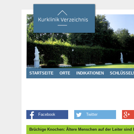
STARTSEITE
ORTE
INDIKATIONEN
SCHLÜSSEL
Facebook
Twitter
Brüchige Knochen: Ältere Menschen auf der Leiter sind