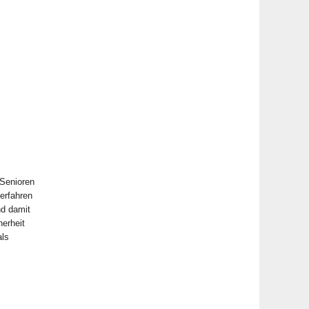
s
 Senioren
erfahren
nd damit
erheit
als