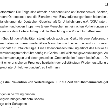
1
 Spätsommer. Die Folge sind oftmals Knochenbrüche an Oberschenkel, Becken
ondere Osteoporose und die Einnahme von Blutverdünnungsmitteln haben bei 
allchirurgen der Deutschen Gesellschaft für Unfallchirurgie e.V. (DGU) raten,
zugehen und geben Tipps, wie ältere Menschen mit einfachen Vorkehrungen si
ngen vor dem Leiteraufstieg und die Beachtung von Vorsichtsmaßnahmen.
früher. Mit den Aktivitäten steigt jedoch auch das Risiko für eine Verletzung, 
er haben wir immer wieder ältere Menschen nach einem Leitersturz zu verso
schaft für Unfallchirurgie. Eine Osteoporoseerkrankung erhöht das Risiko fü
erdünnungsmitteln führt häufig zu Gehirn- und Weichteilgewebsblutungen. Au
herkrankungen und einer generellen „Gebrechlichkeit“ stark beeinflusst. „Di
mit einer unsicheren Prognose bezüglich der vollständigen Wiederherstellung 
 gewohnte Umfeld verbunden“, so Hoffmann.
ings die Prävention von Verletzungen. Für die Zeit der Obstbaumernte g
ngen in Schwung bringen
elgreifübungen auf dem Boden)
ogs oder Schlappen