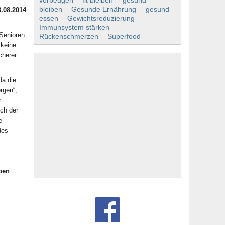
vorbeugen
fit bleiben
gesund
bleiben
Gesunde Ernährung
gesund
8.08.2014
essen
Gewichtsreduzierung
,
Immunsystem stärken
Senioren
Rückenschmerzen
Superfood
 keine
cherer
da die
rgen“,
r
ch der
e
des
eben