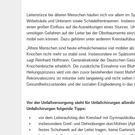
Leiterstürze bei älteren Menschen häufen sich vor allem im
Wirbelsäule und Unterarm sowie Schädelhirntraumen. Insbes
einen großen Einfluss auf die Auswirkungen eines Sturzes. Unf
unnötigen Gefahren auf der Leiter bei der Obstbaumernte ein
mobil sein können. Dazu gehören unter anderem Kreislaufübu
„Ältere Menschen sind heute erfreulicherweise viel mobiler als 
Knochen nicht mehr so stabil sind. Insbesondere im Spätsomm
sagt Reinhard Hoffmann, Generalsekretär der Deutschen Gesell
Knochenbrüche erheblich. Die zusätzliche Einnahme von Blutv
Heilungsprozess wird von den zuvor bestehenden meist Mehrfac
Rekonvaleszenz ist mitunter sehr langwierig und nicht selten 
Gesundheitszustandes und der sozialen Eingliederung in das
Vor der Unfallversorgung steht für Unfallchirurgen allerd
Unfallchirurgen folgende Tipps:
vor dem Leiteraufstieg den Kreislauf mit Gymnastikübu
insbesondere Greif- und Dehnübungen durchführen (Apf
festes Schuhwerk auf der Leiter tragen, keine Gartencl