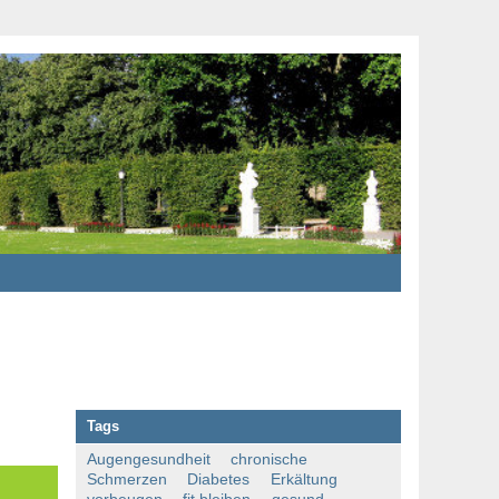
Tags
Augengesundheit
chronische
Schmerzen
Diabetes
Erkältung