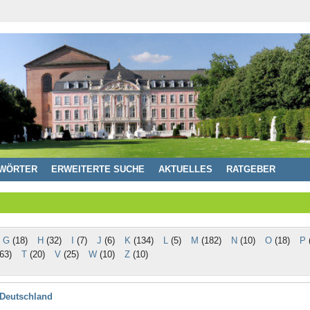
WÖRTER
ERWEITERTE SUCHE
AKTUELLES
RATGEBER
G
(18)
H
(32)
I
(7)
J
(6)
K
(134)
L
(5)
M
(182)
N
(10)
O
(18)
P
(
63)
T
(20)
V
(25)
W
(10)
Z
(10)
 Deutschland