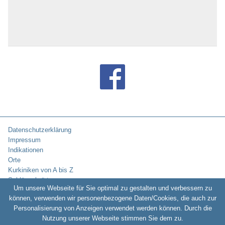
Datenschutzerklärung
Impressum
Indikationen
Orte
Kurkiniken von A bis Z
Schlüsselwörter
Um unsere Webseite für Sie optimal zu gestalten und verbessern zu
können, verwenden wir personenbezogene Daten/Cookies, die auch zur
Personalisierung von Anzeigen verwendet werden können. Durch die
Copyright © 2010-2026:
Kurklinikverzeichnis.de -
Rehakliniken und
Nutzung unserer Webseite stimmen Sie dem zu.
Kurkliniken in Deutschland