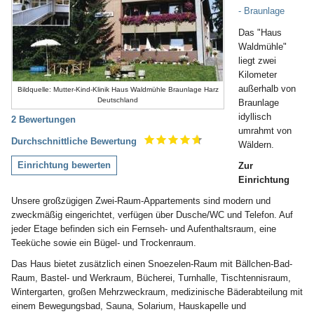
- Braunlage
Das "Haus
Waldmühle"
liegt zwei
Kilometer
außerhalb von
Bildquelle: Mutter-Kind-Klinik Haus Waldmühle Braunlage Harz
Deutschland
Braunlage
idyllisch
2 Bewertungen
umrahmt von
Durchschnittliche Bewertung
Wäldern.
Einrichtung bewerten
Zur
Einrichtung
Unsere großzügigen Zwei-Raum-Appartements sind modern und
zweckmäßig eingerichtet, verfügen über Dusche/WC und Telefon. Auf
jeder Etage befinden sich ein Fernseh- und Aufenthaltsraum, eine
Teeküche sowie ein Bügel- und Trockenraum.
Das Haus bietet zusätzlich einen Snoezelen-Raum mit Bällchen-Bad-
Raum, Bastel- und Werkraum, Bücherei, Turnhalle, Tischtennisraum,
Wintergarten, großen Mehrzweckraum, medizinische Bäderabteilung mit
einem Bewegungsbad, Sauna, Solarium, Hauskapelle und