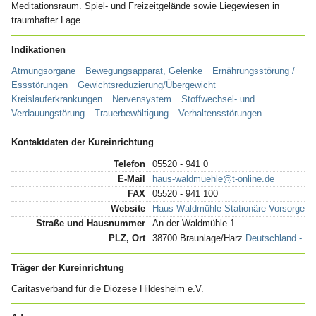
Meditationsraum. Spiel- und Freizeitgelände sowie Liegewiesen in
traumhafter Lage.
Indikationen
Atmungsorgane
Bewegungsapparat, Gelenke
Ernährungsstörung /
Essstörungen
Gewichtsreduzierung/Übergewicht
Kreislauferkrankungen
Nervensystem
Stoffwechsel- und
Verdauungstörung
Trauerbewältigung
Verhaltensstörungen
Kontaktdaten der Kureinrichtung
Telefon
05520 - 941 0
E-Mail
haus-waldmuehle@t-online.de
FAX
05520 - 941 100
Website
Haus Waldmühle Stationäre Vorsorge fü
Straße und Hausnummer
An der Waldmühle 1
PLZ, Ort
38700 Braunlage/Harz
Deutschland - Ni
Träger der Kureinrichtung
Caritasverband für die Diözese Hildesheim e.V.