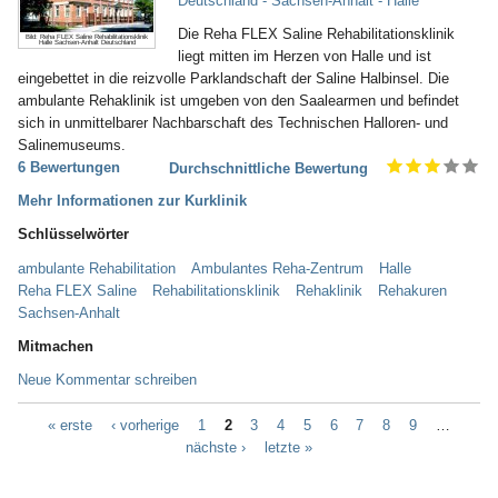
Deutschland - Sachsen-Anhalt - Halle
Die Reha FLEX Saline Rehabilitationsklinik
Bild: Reha FLEX Saline Rehabilitationsklinik
Halle Sachsen-Anhalt Deutschland
liegt mitten im Herzen von Halle und ist
eingebettet in die reizvolle Parklandschaft der Saline Halbinsel. Die
ambulante Rehaklinik ist umgeben von den Saalearmen und befindet
sich in unmittelbarer Nachbarschaft des Technischen Halloren- und
Salinemuseums.
6 Bewertungen
Durchschnittliche Bewertung
Mehr Informationen zur Kurklinik
Schlüsselwörter
ambulante Rehabilitation
Ambulantes Reha-Zentrum
Halle
Reha FLEX Saline
Rehabilitationsklinik
Rehaklinik
Rehakuren
Sachsen-Anhalt
Mitmachen
Neue Kommentar schreiben
« erste
‹ vorherige
1
2
3
4
5
6
7
8
9
…
nächste ›
letzte »