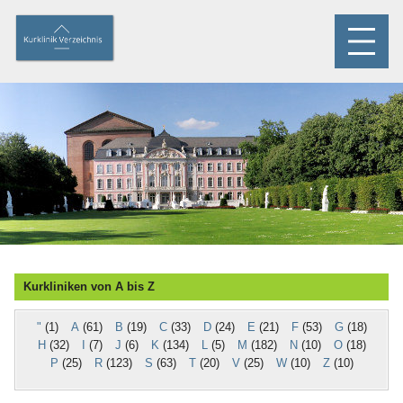
Kurkliniken von A bis Z
"
(1)
A
(61)
B
(19)
C
(33)
D
(24)
E
(21)
F
(53)
G
(18)
H
(32)
I
(7)
J
(6)
K
(134)
L
(5)
M
(182)
N
(10)
O
(18)
P
(25)
R
(123)
S
(63)
T
(20)
V
(25)
W
(10)
Z
(10)