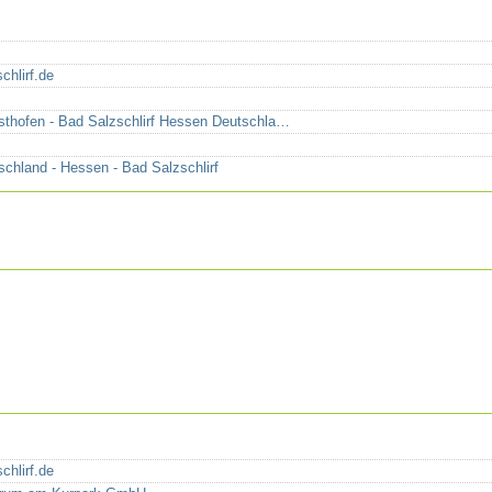
chlirf.de
sthofen - Bad Salzschlirf Hessen Deutschla…
schland - Hessen - Bad Salzschlirf
chlirf.de