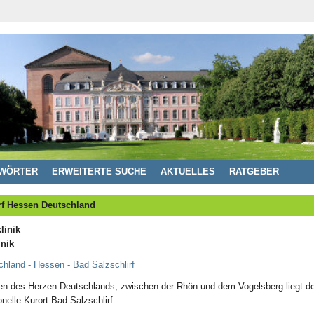
WÖRTER
ERWEITERTE SUCHE
AKTUELLES
RATGEBER
rf Hessen Deutschland
linik
inik
hland - Hessen - Bad Salzschlirf
ten des Herzen Deutschlands, zwischen der Rhön und dem Vogelsberg liegt de
ionelle Kurort Bad Salzschlirf.