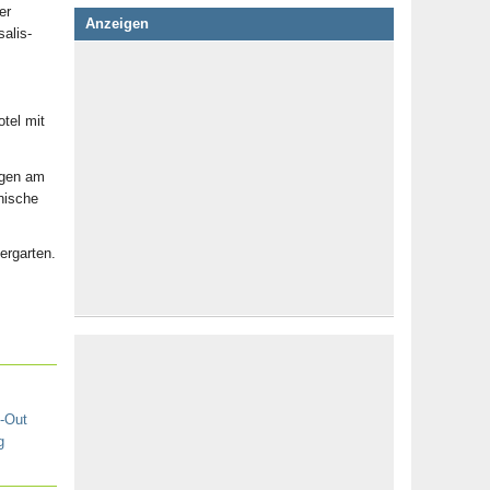
er
Anzeigen
alis-
tel mit
ngen am
nische
ergarten.
-Out
g