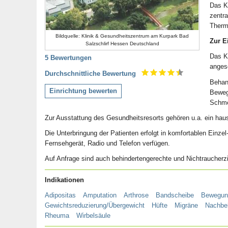
Das Kl
zentra
Therme
Bildquelle: Klinik & Gesundheitszentrum am Kurpark Bad
Zur E
Salzschlirf Hessen Deutschland
Das K
5 Bewertungen
angesc
Durchschnittliche Bewertung
Behan
Einrichtung bewerten
Beweg
Schme
Zur Ausstattung des Gesundheitsresorts gehören u.a. ein ha
Die Unterbringung der Patienten erfolgt in komfortablen Ein
Fernsehgerät, Radio und Telefon verfügen.
Auf Anfrage sind auch behindertengerechte und Nichtraucher
Indikationen
Adipositas
Amputation
Arthrose
Bandscheibe
Bewegun
Gewichtsreduzierung/Übergewicht
Hüfte
Migräne
Nachbeh
Rheuma
Wirbelsäule