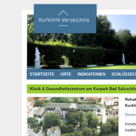
STARTSEITE
ORTE
INDIKATIONEN
SCHLÜSSEL
Klinik & Gesundheitszentrum am Kurpark Bad Salzschli
Rehak
Kurkl
Deutsc
Inmit
tradit