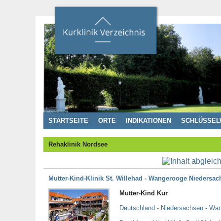
STARTSEITE
ORTE
INDIKATIONEN
SCHLÜSSEL
Rehaklinik Nordsee
Mutter-Kind-Klinik St. Willehad - Wangerooge Niedersa
Mutter-Kind Kur
Deutschland - Niedersachsen - Wa