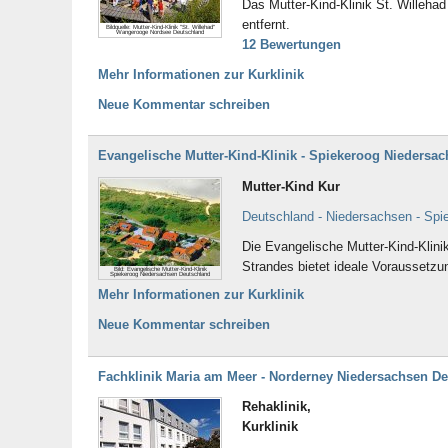
Das Mutter-Kind-Klinik St. Willeha
entfernt.
Bildquelle: Mutter-Kind-Klinik "St. Willehad"
Wangerooge Nordsee Deutschland
12 Bewertungen
Mehr Informationen zur Kurklinik
Neue Kommentar schreiben
Evangelische Mutter-Kind-Klinik - Spiekeroog Niedersa
Mutter-Kind Kur
Deutschland - Niedersachsen - Spi
Die Evangelische Mutter-Kind-Klini
Strandes bietet ideale Voraussetzu
Bild: Evangelische Mutter-Kind-Klinik
Spiekeroog Niedersachsen Deutschland
Mehr Informationen zur Kurklinik
Neue Kommentar schreiben
Fachklinik Maria am Meer - Norderney Niedersachsen D
Rehaklinik,
Kurklinik