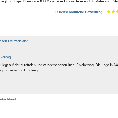
d liegt in ruhiger Dünenlage 800 Meter vom Ortszentrum und 50 Meter vom Str
Durchschnittliche Bewertung
chsen Deutschland
ekeroog
k liegt auf der autofreien und wunderschönen Insel Spiekeroog. Die Lage in N
ng für Ruhe und Erholung.
eutschland