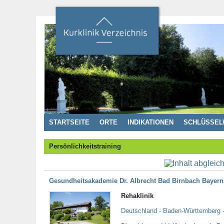
STARTSEITE
ORTE
INDIKATIONEN
SCHLÜSSEL
Persönlichkeitstraining
Gesundheitsakademie Dr. Albrecht Bad Birnbach Bayern
Rehaklinik
Deutschland - Baden-Württemberg 