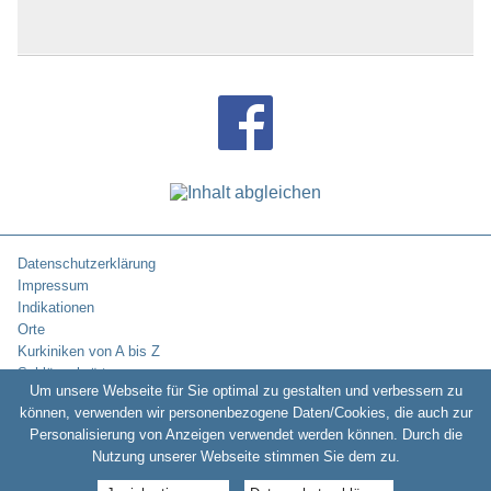
Datenschutzerklärung
Impressum
Indikationen
Orte
Kurkiniken von A bis Z
Schlüsselwörter
Um unsere Webseite für Sie optimal zu gestalten und verbessern zu
können, verwenden wir personenbezogene Daten/Cookies, die auch zur
Personalisierung von Anzeigen verwendet werden können. Durch die
Copyright © 2010-2026:
Kurklinikverzeichnis.de -
Rehakliniken und
Nutzung unserer Webseite stimmen Sie dem zu.
Kurkliniken in Deutschland