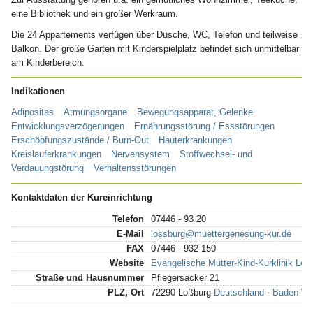
eine Bibliothek und ein großer Werkraum.
Die 24 Appartements verfügen über Dusche, WC, Telefon und teilweise
Balkon. Der große Garten mit Kinderspielplatz befindet sich unmittelbar
am Kinderbereich.
Indikationen
Adipositas
Atmungsorgane
Bewegungsapparat, Gelenke
Entwicklungsverzögerungen
Ernährungsstörung / Essstörungen
Erschöpfungszustände / Burn-Out
Hauterkrankungen
Kreislauferkrankungen
Nervensystem
Stoffwechsel- und
Verdauungstörung
Verhaltensstörungen
Kontaktdaten der Kureinrichtung
Telefon
07446 - 93 20
E-Mail
lossburg@muettergenesung-kur.de
FAX
07446 - 932 150
Website
Evangelische Mutter-Kind-Kurklinik L
Straße und Hausnummer
Pflegersäcker 21
PLZ, Ort
72290 Loßburg
Deutschland - Baden-Wü