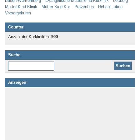
Baden-Württemberg
Evangelische Mutter-Kind-Kurklinik
Loßburg
Mutter-Kind-Klinik
Mutter-Kind-Kur
Prävention
Rehabilitation
Vorsorgekuren
Counter
Anzahl der Kurkliniken:
900
Suche
Diese Website durchsuchen:
Anzeigen