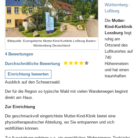
Württemberg -
Loßburg
Die
Mutter-
Kind-Kurklinik
Lossburg
liegt
ruhig am
Bildquelle: Evangelische Mutter-Kind-Kurklinik Loßburg Baden-
Ortsrand des
Württemberg Deutschland
Luftkurortes auf
4 Bewertungen
740
Höhenmetern
Durchschnittliche Bewertung
und hat einen
Einrichtung bewerten
traumhaften
Ausblick auf den Schwarzwald.
Der für die Region so typische Wald mit vielen Wanderwegen beginnt
direkt am Haus.
Zur Einrichtung
Die geschmackvoll eingerichtete Mutter-Kind-Klinik bietet eine
physiotherapeutischer Abteilung, wo Sie entspannen und sich
wohlfühlen können.
Zur Ausstattung gehören u.a. ein gemütliches Wohnzimmer, Teeküche,