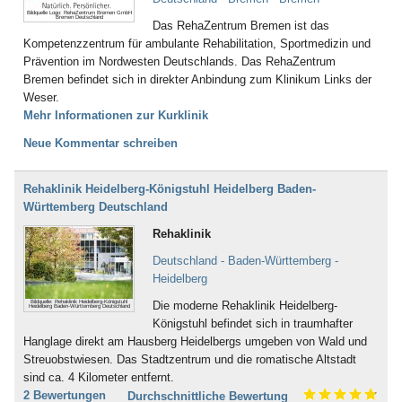
Bildquelle Logo: RehaZentrum Bremen GmbH
Bremen Deutschland
Das RehaZentrum Bremen ist das
Kompetenzzentrum für ambulante Rehabilitation, Sportmedizin und
Prävention im Nordwesten Deutschlands. Das RehaZentrum
Bremen befindet sich in direkter Anbindung zum Klinikum Links der
Weser.
Mehr Informationen zur Kurklinik
Neue Kommentar schreiben
Rehaklinik Heidelberg-Königstuhl Heidelberg Baden-
Württemberg Deutschland
Rehaklinik
Deutschland - Baden-Württemberg -
Heidelberg
Bildquelle: Rehaklinik Heidelberg-Königstuhl
Die moderne Rehaklinik Heidelberg-
Heidelberg Baden-Württemberg Deutschland
Königstuhl befindet sich in traumhafter
Hanglage direkt am Hausberg Heidelbergs umgeben von Wald und
Streuobstwiesen. Das Stadtzentrum und die romatische Altstadt
sind ca. 4 Kilometer entfernt.
2 Bewertungen
Durchschnittliche Bewertung