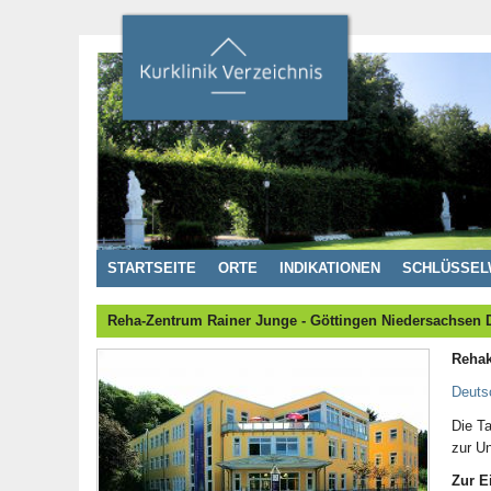
STARTSEITE
ORTE
INDIKATIONEN
SCHLÜSSEL
Reha-Zentrum Rainer Junge - Göttingen Niedersachsen 
Rehak
Deuts
Die T
zur Un
Zur E