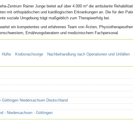
ha-Zentrum Rainer Junge bietet auf über 4.000 m² die ambulante Rehabilitati
ten mit orthopädischen und kardilogischen Erkrankungen an. Die für den Pati
nte soziale Umgebung trägt maßgeblich zum Therapieerfolg bei.
rwartet ein kompetentes und erfahrenes Team von Ärzten, Physiotherapeuthen
enschwestern, Ernährungsberatern und medizinischem Fachpersonal.
Hüfte
Krebsnachsorge
Nachbehandlung nach Operationen und Unfällen
 Göttingen Niedersachsen Deutschland
nd - Niedersachsen - Göttingen