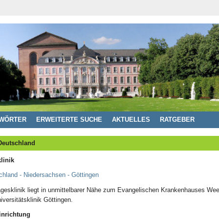
WÖRTER
ERWEITERTE SUCHE
AKTUELLES
RATGEBER
Deutschland
linik
chland - Niedersachsen - Göttingen
agesklinik liegt in unmittelbarer Nähe zum Evangelischen Krankenhauses We
iversitätsklinik Göttingen.
inrichtung