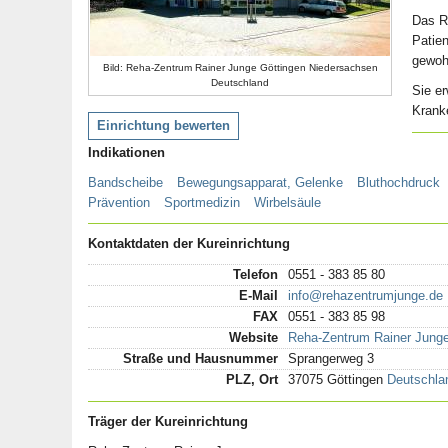
Das Re
Patien
gewoh
Bild: Reha-Zentrum Rainer Junge Göttingen Niedersachsen
Deutschland
Sie e
Krank
Einrichtung bewerten
Indikationen
Bandscheibe
Bewegungsapparat, Gelenke
Bluthochdruck
Prävention
Sportmedizin
Wirbelsäule
Kontaktdaten der Kureinrichtung
Telefon
0551 - 383 85 80
E-Mail
info@rehazentrumjunge.de
FAX
0551 - 383 85 98
Website
Reha-Zentrum Rainer Junge
Straße und Hausnummer
Sprangerweg 3
PLZ, Ort
37075 Göttingen
Deutschla
Träger der Kureinrichtung