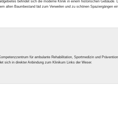
ldgebietes befindet sich die moderne Klinik in einem historischen Gebäude. 
önem alten Baumbestand läd zum Verweilen und zu schönen Spaziergängen ein
mpetenzzentrum für ambulante Rehabilitation, Sportmedizin und Prävention
 sich in direkter Anbindung zum Klinikum Links der Weser.