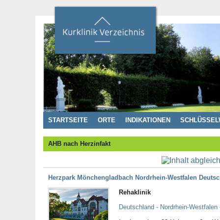
STARTSEITE
ORTE
INDIKATIONEN
SCHLÜSSEL
AHB nach Herzinfakt
Herzpark Mönchengladbach Nordrhein-Westfalen Deutsc
Rehaklinik
Deutschland - Nordrhein-Westfalen