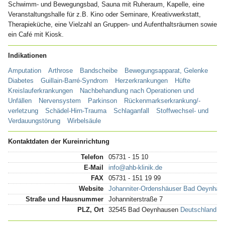
Schwimm- und Bewegungsbad, Sauna mit Ruheraum, Kapelle, eine
Veranstaltungshalle für z.B. Kino oder Seminare, Kreativwerkstatt,
Therapieküche, eine Vielzahl an Gruppen- und Aufenthaltsräumen sowie
ein Café mit Kiosk.
Indikationen
Amputation
Arthrose
Bandscheibe
Bewegungsapparat, Gelenke
Diabetes
Guillain-Barré-Syndrom
Herzerkrankungen
Hüfte
Kreislauferkrankungen
Nachbehandlung nach Operationen und
Unfällen
Nervensystem
Parkinson
Rückenmarkserkrankung/-
verletzung
Schädel-Hirn-Trauma
Schlaganfall
Stoffwechsel- und
Verdauungstörung
Wirbelsäule
Kontaktdaten der Kureinrichtung
Telefon
05731 - 15 10
E-Mail
info@ahb-klinik.de
FAX
05731 - 151 19 99
Website
Johanniter-Ordenshäuser Bad Oeynhaus
Straße und Hausnummer
Johanniterstraße 7
PLZ, Ort
32545 Bad Oeynhausen
Deutschland - 