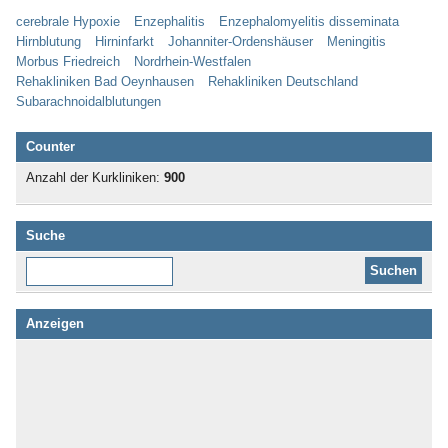
cerebrale Hypoxie
Enzephalitis
Enzephalomyelitis disseminata
Hirnblutung
Hirninfarkt
Johanniter-Ordenshäuser
Meningitis
Morbus Friedreich
Nordrhein-Westfalen
Rehakliniken Bad Oeynhausen
Rehakliniken Deutschland
Subarachnoidalblutungen
Counter
Anzahl der Kurkliniken:
900
Suche
Diese Website durchsuchen:
Anzeigen