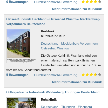
6 Bewertungen
Durchschnittliche Bewertung
Bad Boll
Bad Brambach
Mehr Informationen zur Kurklinik
Bad Bramstedt
Bad Brückenau
Ostsee-Kurklinik Fischland - Ostseebad Wustrow Mecklenburg-
Bad Buchau
Vorpommern Deutschland
Bad Camberg
Kurklinik,
Bad Ditzenbach
Mutter-Kind Kur
Bad Doberan
Bad Driburg
Deutschland - Mecklenburg-Vorpommern -
Bad Düben
Ostseebad Wustrow
Bad Dürkheim
Die Ostsee-Kurklinik Fischland wird von
Bad Dürrheim
Bildquelle: Ostsee- Kurklinik Fischland GmbH -
einer malerisch sanften, parkähnlichen
Bad Eilsen
Ostsee-Kurklinik Fischland - Ostseebad
Wustrow Mecklenburg-Vorpommern
Landschaft umgeben und ist nur ca. 150 m
Bad Elster
vom breiten Sandstrand entfernt.
Bad Ems
5 Bewertungen
Durchschnittliche Bewertung
Bad Essen
Bad Fallingbostel
Mehr Informationen zur Kurklinik
Bad Feilnbach
Bad Frankenhausen
Orthopädische Rehaklinik Waldenberg Thüringen Deutschland
Bad Freienwalde
Rehaklinik
Bad Füssing
Bad Gandersheim
Deutschland - Thüringen - Eisenberg