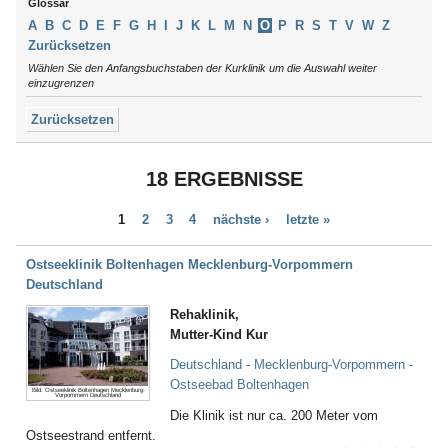
Arendsee
Glossar
Schleswig-Holstein
Argenbühl
Thüringen
A
B
C
D
E
F
G
H
I
J
K
L
M
N
O
P
R
S
T
V
W
Z
Aschau / Chiemgau
Tirol
Zurücksetzen
Auerbach
Wählen Sie den Anfangsbuchstaben der Kurklinik um die Auswahl weiter
Augsburg
einzugrenzen
Aukrug
Zurücksetzen
Aulendorf
Bad Abbach
Bad Aibling
18 ERGEBNISSE
Bad Arolsen
Bad Bayersoien
1
2
3
4
nächste ›
letzte »
Bad Bellingen
Bad Belzig
Bad Bentheim
Ostseeklinik Boltenhagen Mecklenburg-Vorpommern
Bad Bergzabern
Deutschland
Bad Berka
Rehaklinik,
Bad Berleburg
Mutter-Kind Kur
Bad Bertrich
Bad Bevensen
Deutschland - Mecklenburg-Vorpommern -
Bad Birnbach
Ostseebad Boltenhagen
Bild: Ostseeklinik Boltenhagen Mecklenburg-
Vorpommern Deutschland
Bad Blankenburg
Die Klinik ist nur ca. 200 Meter vom
Bad Bocklet
Ostseestrand entfernt.
Bad Bodenteich