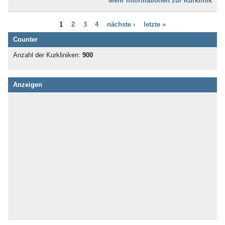
Mehr Informationen zur Kurklinik
Bad Liebenwerda
Bad Lieben­zell
1
2
3
4
nächste ›
letzte »
Bad Lippspringe
Bad Lobenstein
Counter
Bad Malente-Gremsmühlen
Anzahl der Kurkliniken:
900
Bad Mergentheim
Bad Münder
Bad Münster am Stein -
Anzeigen
Ebernburg
Bad Münstereifel
Bad Nauheim
Bad Nenndorf
Bad Neuenahr
Bad Oeynhausen
Bad Oldesloe
Bad Orb
Bad Peterstal-Griesbach
Bad Pyrmont
Bad Rappenau
Bad Reichenhall
Bad Rodach
Bad Rothenfelde