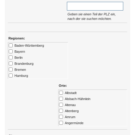
Geben sie einen Teil der PLZ ein,
nach der sie suchen möchten.
Regionen:
Baden-Württemberg
Bayern
Berlin
Brandenburg
Bremen
Hamburg
Hessen
Orte:
Kärtnen
Albstadt
Mecklenburg-Vorpommern
Alsbach-Hähnlein
Niedersachsen
Altenau
Nordrhein-Westfalen
Altenberg
Rheinland-Pfalz
Amrum
Saarland
Angermünde
Sachsen
Ansbach
Sachsen-Anhalt