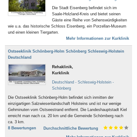
Bad Gögging
Bad Gottleuba
Die Stadt Eisenberg befindet sich im
© Orthopädische Rehaklinik Waldenberg
Bad Griesbach
Saale-Holzland-Kreis und bietet seinen
Thüringen Deutschland
Bad Grönenbach
Gäste eine Reihe von Sehenswürdigkeiten
Bad Harzburg
wie u.a. das historische Schloss Eisenberg, ein Porzellan-Museum
Bad Heilbrunn
und einen kleinen Tiergarten.
Bad Herrenalb
Mehr Informationen zur Kurklinik
Bad Hersfeld
Bad Hindelang-Oberjoch
Ostseeklinik Schönberg-Holm Schönberg Schleswig-Holstein
Bad Homburg
Deutschland
Bad Iburg
Rehaklinik,
Bad Karlshafen
Kurklinik
Bad Kissingen
Bad Klosterlausnitz
Deutschland - Schleswig-Holstein -
Bild: Ostseeklinik Schönberg-Holm Schönberg
Schleswig-Holstein Deutschland
Bad Königshofen
Schönberg
Bad Kösen
Die Ostseeklinik Schönberg-Holm befindet sich inmitten der
Bad Kötzting
einzigartigen Salzwiesenlandschaft Holsteins und ist nur wenige
Bad Kreuznach
Gehminuten vom Ostseestrand entfernt. Die Landeshauptstadt Kiel
Bad Krozingen
erreicht man nach ca. 20 km und die Gemeinde Schömberg nach
Bad Langensalza
ca. 3 km.
Bad Lausick
8 Bewertungen
Durchschnittliche Bewertung
Bad Lauterberg
Bad Liebenstein