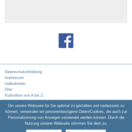
Bad Tennstedt
Bad Tölz
Bad Überkingen
Bad Urach
Bad Waldsee
Bad Wiessee
Bad Wildbad
Bad Wildungen
Bad Wilsnack
Bad Wimpfen
Bad Windsheim
Bad Wörishofen
Bad Wünnenberg
Datenschutzerklärung
Bad Wurzach
Impressum
Bad Zwesten
Indikationen
Bad Zwischenahn
Orte
Baden-Baden
Kurkiniken von A bis Z
Badenweiler
Schlüsselwörter
Um unsere Webseite für Sie optimal zu gestalten und verbessern zu
Baiersbronn
können, verwenden wir personenbezogene Daten/Cookies, die auch zur
Balingen
Personalisierung von Anzeigen verwendet werden können. Durch die
Baltrum
Copyright © 2010-2026:
Kurklinikverzeichnis.de -
Rehakliniken und
Nutzung unserer Webseite stimmen Sie dem zu.
Barby / Elbe
Kurkliniken in Deutschland
Bassenheim