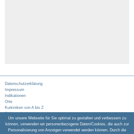
Datenschutzerklärung
Impressum
Indikationen
Orte
Kurkiniken von A bis Z
Schlüsselwörter
Um unsere Webseite für Sie optimal zu gestalten und verbessern zu
können, verwenden wir personenbezogene Daten/Cookies, die auch zur
Personalisierung von Anzeigen verwendet werden können. Durch die
Copyright © 2010-2026:
Kurklinikverzeichnis.de -
Rehakliniken und