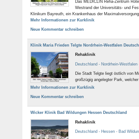
Das MEDICLIN Reha-Zentrum Roter H
Bildquelle: MEDICLIN Reha-Zentrum Roter
Hügel Bayreuth Bayern Deutschland
Westrand der Universitäts- und Fest
Klinikum Bayreuth, ein Krankenhaus der Maximalversorgung
Mehr Informationen zur Kurklinik
Neue Kommentar schreiben
Klinik Maria Frieden Telgte Nordrhein-Westfalen Deutsc
Rehaklinik
Deutschland - Nordrhein-Westfalen 
Die Stadt Telgte liegt östlich von M
großzügig angelegter Park, welcher
Bild: Klinik Maria Frieden Telgte Nordrhein-
Westfalen Deutschland
Mehr Informationen zur Kurklinik
Neue Kommentar schreiben
Wicker Klinik Bad Wildungen Hessen Deutschland
Rehaklinik
Deutschland - Hessen - Bad Wildu