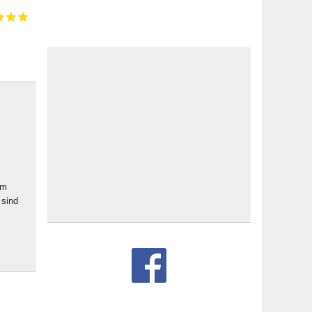
em
 sind