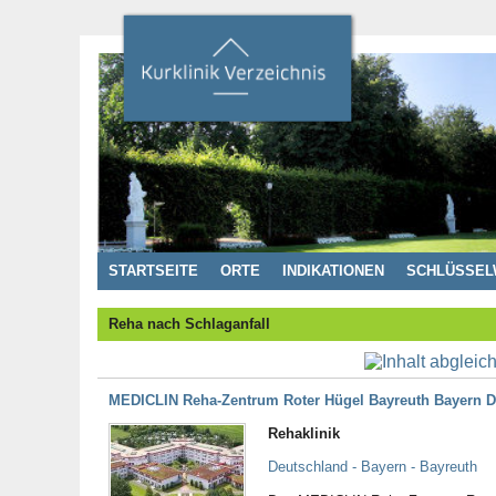
STARTSEITE
ORTE
INDIKATIONEN
SCHLÜSSEL
Reha nach Schlaganfall
MEDICLIN Reha-Zentrum Roter Hügel Bayreuth Bayern D
Rehaklinik
Deutschland - Bayern - Bayreuth