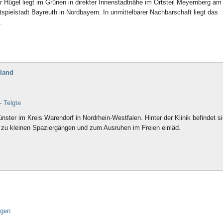
ügel liegt im Grünen in direkter Innenstadtnähe im Ortsteil Meyernberg am
spielstadt Bayreuth in Nordbayern. In unmittelbarer Nachbarschaft liegt das
.
hland
- Telgte
ünster im Kreis Warendorf in Nordrhein-Westfalen. Hinter der Klinik befindet si
 zu kleinen Spaziergängen und zum Ausruhen im Freien einläd.
ngen