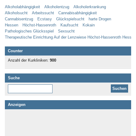
Alkoholabhängigkeit
Alkoholentzug
Alkoholerkrankung
Alkoholsucht
Arbeitssucht
Cannabisabhängigkeit
Cannabisentzug
Ecstasy
Glückspielsucht
harte Drogen
Hessen
Höchst-Hassenroth
Kaufsucht
Kokain
Pathologisches Glücksspiel
Sexsucht
Therapeutische Einrichtung Auf der Lenzwiese Höchst-Hassenroth Hessen
Counter
Anzahl der Kurkliniken:
900
Suche
Diese Website durchsuchen:
Anzeigen