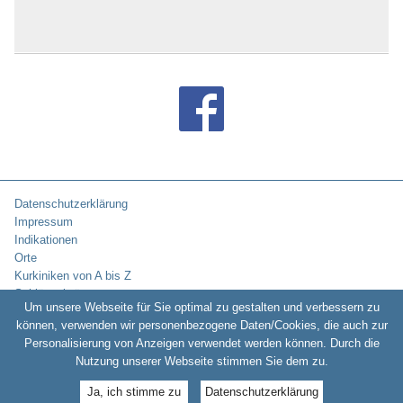
Datenschutzerklärung
Impressum
Indikationen
Orte
Kurkiniken von A bis Z
Schlüsselwörter
Um unsere Webseite für Sie optimal zu gestalten und verbessern zu
können, verwenden wir personenbezogene Daten/Cookies, die auch zur
Personalisierung von Anzeigen verwendet werden können. Durch die
Copyright © 2010-2026:
Kurklinikverzeichnis.de -
Rehakliniken und
Nutzung unserer Webseite stimmen Sie dem zu.
Kurkliniken in Deutschland
Ja, ich stimme zu
Datenschutzerklärung
www.kurentschechien.de
•
www.kuren24.com