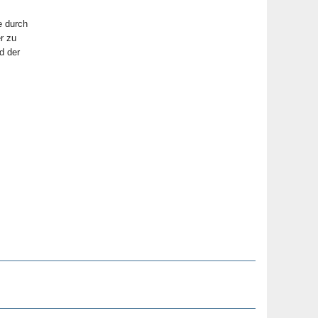
e durch
r zu
d der