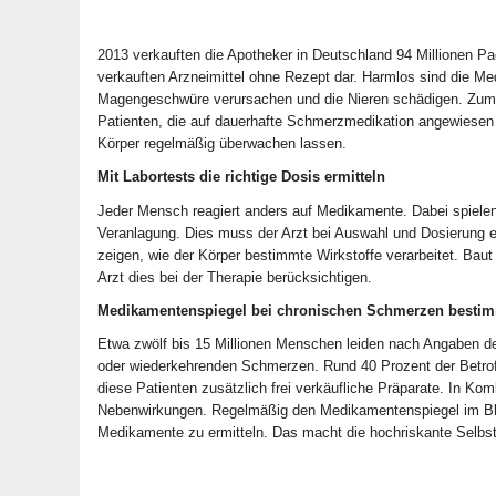
2013 verkauften die Apotheker in Deutschland 94 Millionen Pa
verkauften Arzneimittel ohne Rezept dar. Harmlos sind die M
Magengeschwüre verursachen und die Nieren schädigen. Zum 
Patienten, die auf dauerhafte Schmerzmedikation angewiesen s
Körper regelmäßig überwachen lassen.
Mit Labortests die richtige Dosis ermitteln
Jeder Mensch reagiert anders auf Medikamente. Dabei spielen
Veranlagung. Dies muss der Arzt bei Auswahl und Dosierung e
zeigen, wie der Körper bestimmte Wirkstoffe verarbeitet. Bau
Arzt dies bei der Therapie berücksichtigen.
Medikamentenspiegel bei chronischen Schmerzen besti
Etwa zwölf bis 15 Millionen Menschen leiden nach Angaben de
oder wiederkehrenden Schmerzen. Rund 40 Prozent der Betro
diese Patienten zusätzlich frei verkäufliche Präparate. In Ko
Nebenwirkungen. Regelmäßig den Medikamentenspiegel im Blut 
Medikamente zu ermitteln. Das macht die hochriskante Selbst