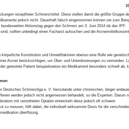
1
ckungen rezeptfreier Schmerzmittel. Diese stellen damit die größte Gruppe d
edikamente jedoch nicht. Dauerhaft falsch eingenommen können sie zum Beisp
bundesweiten Aktionstag gegen den Schmerz am 3. Juni 2014 rät das IPF:
ind, sollten unbedingt einen Facharzt aufsuchen und die Arzneimittelkonzent
 körperliche Konstitution und Umweltfaktoren ebenso eine Rolle wie genetisc
iner Arznei berücksichtigen, um Über- und Unterdosierungen zu vermeiden. L
t der getestete Patient beispielsweise ein Medikament besonders schnell ab, 
mmen
r Deutschen Schmerzliga e. V. hierzulande unter chronischen, länger andaue
ffenen werden jedoch nicht angemessen behandelt, so die Experten. Darum n
mbination mit verordneten Opiaten entwickeln diese jedoch oft schwere
zu messen, hilft dabei, die individuell wirksamste Dosis für die verschrieb
medikation überflüssig.