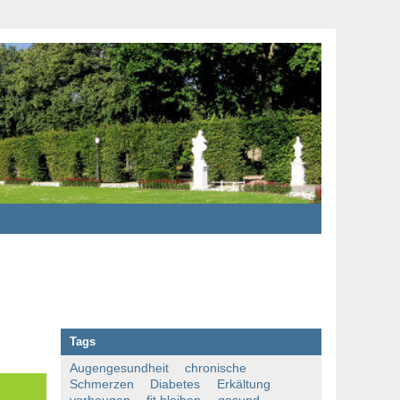
Tags
Augengesundheit
chronische
Schmerzen
Diabetes
Erkältung