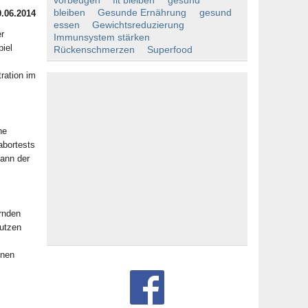
vorbeugen
fit bleiben
gesund
bleiben
Gesunde Ernährung
gesund
0.06.2014
essen
Gewichtsreduzierung
er
Immunsystem stärken
iel
Rückenschmerzen
Superfood
ration im
he
abortests
kann der
rnden
utzen
enen