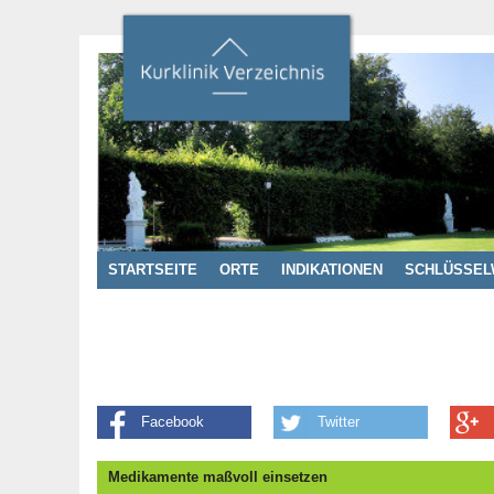
STARTSEITE
ORTE
INDIKATIONEN
SCHLÜSSEL
Facebook
Twitter
Medikamente maßvoll einsetzen