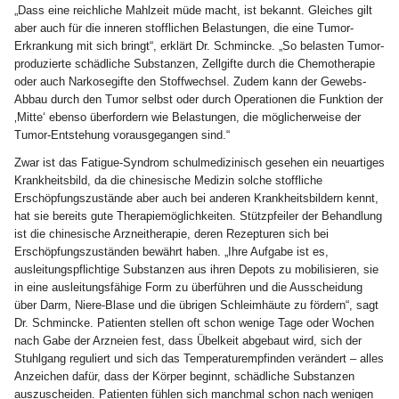
„Dass eine reichliche Mahlzeit müde macht, ist bekannt. Gleiches gilt
aber auch für die inneren stofflichen Belastungen, die eine Tumor-
Erkrankung mit sich bringt“, erklärt Dr. Schmincke. „So belasten Tumor-
produzierte schädliche Substanzen, Zellgifte durch die Chemotherapie
oder auch Narkosegifte den Stoffwechsel. Zudem kann der Gewebs-
Abbau durch den Tumor selbst oder durch Operationen die Funktion der
‚Mitte‘ ebenso überfordern wie Belastungen, die möglicherweise der
Tumor-Entstehung vorausgegangen sind.“
Zwar ist das Fatigue-Syndrom schulmedizinisch gesehen ein neuartiges
Krankheitsbild, da die chinesische Medizin solche stoffliche
Erschöpfungszustände aber auch bei anderen Krankheitsbildern kennt,
hat sie bereits gute Therapiemöglichkeiten. Stützpfeiler der Behandlung
ist die chinesische Arzneitherapie, deren Rezepturen sich bei
Erschöpfungszuständen bewährt haben. „Ihre Aufgabe ist es,
ausleitungspflichtige Substanzen aus ihren Depots zu mobilisieren, sie
in eine ausleitungsfähige Form zu überführen und die Ausscheidung
über Darm, Niere-Blase und die übrigen Schleimhäute zu fördern“, sagt
Dr. Schmincke. Patienten stellen oft schon wenige Tage oder Wochen
nach Gabe der Arzneien fest, dass Übelkeit abgebaut wird, sich der
Stuhlgang reguliert und sich das Temperaturempfinden verändert – alles
Anzeichen dafür, dass der Körper beginnt, schädliche Substanzen
auszuscheiden. Patienten fühlen sich manchmal schon nach wenigen