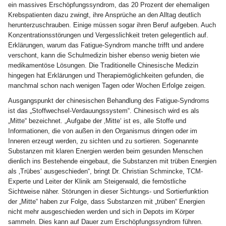
ein massives Erschöpfungssyndrom, das 20 Prozent der ehemaligen
Krebspatienten dazu zwingt, ihre Ansprüche an den Alltag deutlich
herunterzuschrauben. Einige müssen sogar ihren Beruf aufgeben. Auch
Konzentrationsstörungen und Vergesslichkeit treten gelegentlich auf.
Erklärungen, warum das Fatigue-Syndrom manche trifft und andere
verschont, kann die Schulmedizin bisher ebenso wenig bieten wie
medikamentöse Lösungen. Die Traditionelle Chinesische Medizin
hingegen hat Erklärungen und Therapiemöglichkeiten gefunden, die
manchmal schon nach wenigen Tagen oder Wochen Erfolge zeigen.
Ausgangspunkt der chinesischen Behandlung des Fatigue-Syndroms
ist das „Stoffwechsel-Verdauungssystem“. Chinesisch wird es als
„Mitte“ bezeichnet. „Aufgabe der ‚Mitte‘ ist es, alle Stoffe und
Informationen, die von außen in den Organismus dringen oder im
Inneren erzeugt werden, zu sichten und zu sortieren. Sogenannte
Substanzen mit klaren Energien werden beim gesunden Menschen
dienlich ins Bestehende eingebaut, die Substanzen mit trüben Energien
als ‚Trübes‘ ausgeschieden“, bringt Dr. Christian Schmincke, TCM-
Experte und Leiter der Klinik am Steigerwald, die fernöstliche
Sichtweise näher. Störungen in dieser Sichtungs- und Sortierfunktion
der „Mitte“ haben zur Folge, dass Substanzen mit „trüben“ Energien
nicht mehr ausgeschieden werden und sich in Depots im Körper
sammeln. Dies kann auf Dauer zum Erschöpfungssyndrom führen.