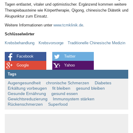
Tagen entlastet, vitaler und optimistischer. Ergänzend kommen weitere
Therapiebausteine wie Körpertherapie, Qigong, chinesische Diätetik und
Akupunktur zum Einsatz.
Weitere Informationen unter
www.tcmklinik.de
.
Schlüsselwörter
Krebsbehandlung
Krebsvorsorge
Traditionelle Chinesische Medizin
Facebook
Twitter
Google
Yahoo
Tags
Augengesundheit
chronische Schmerzen
Diabetes
Erkältung vorbeugen
fit bleiben
gesund bleiben
Gesunde Ernährung
gesund essen
Gewichtsreduzierung
Immunsystem stärken
Rückenschmerzen
Superfood