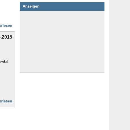
Anzeigen
erlesen
8.2015
vität
erlesen