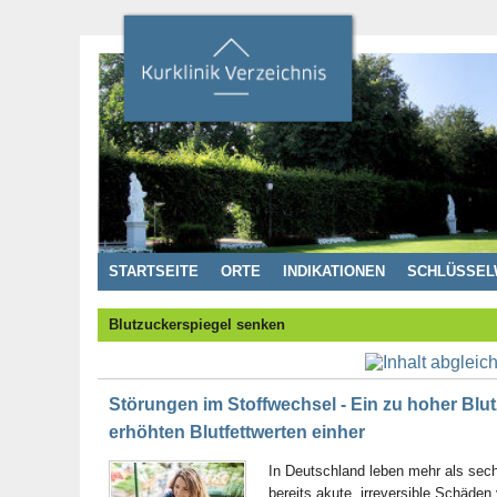
STARTSEITE
ORTE
INDIKATIONEN
SCHLÜSSEL
Blutzuckerspiegel senken
Störungen im Stoffwechsel - Ein zu hoher Blut
erhöhten Blutfettwerten einher
In Deutschland leben mehr als sech
bereits akute, irreversible Schäde