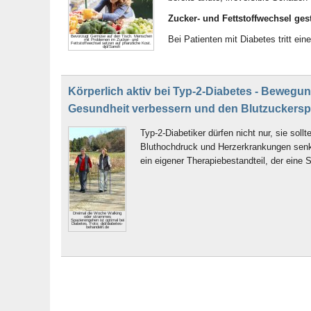
Zucker- und Fettstoffwechsel ges
Bevorzugt Gemüse auf den Tisch. Menschen
Bei Patienten mit Diabetes tritt eine
mit Problemen im Zucker- und
Fettstoffwechsel setzen auf pflanzliche Kost.
djd/Sanofi
Körperlich aktiv bei Typ-2-Diabetes - Bewegu
Gesundheit verbessern und den Blutzuckersp
Typ-2-Diabetiker dürfen nicht nur, sie so
Bluthochdruck und Herzerkrankungen senke
ein eigener Therapiebestandteil, der eine
Dreimal die Woche Walking
oder strammes
Spazierengehen ist optimal bei
Diabetes. Foto: djd/diabetes-
behandeln.de