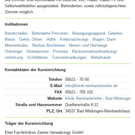
Selbstwahltelefon ausgestattet. Behinderten- sowie rollstuhlgerechten
Zimmer möglich.
Indikationen
Bandscheibe
Behinderte Personen
Bewegungsapparat, Gelenke
Blase
Gehör, Ohren
Hüfte
Krebsnachsorge
Magen, Darm
Männerleiden
Morbus Bechterew
Nieren- und Harnwege
Onkologie
Osteoporose
Prostata
Rückenmarkserkrankung/-
verletzung
Schilddrüse
Tumorerkrankungen
Wirbelsäule
Kontaktdaten der Kureinrichtung
Telefon
05621 - 70 50
E-Mail
info@klinik-reinhardshoehe.de
FAX
05621 - 705 101
Website
Klinik Reinhardshöhe - Bad Wildungen
Straße und Hausnummer
Quellenstraße 8-12
PLZ, Ort
34537 Bad Wildungen-Reinhardshause
Träger der Kureinrichtung
Ebel Fachkliniken Zweite Verwaltungs GmbH