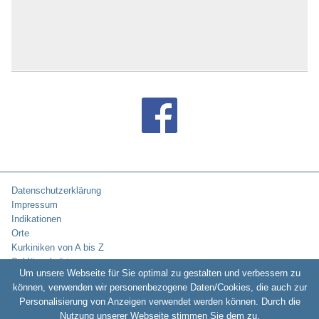
Datenschutzerklärung
Impressum
Indikationen
Orte
Kurkiniken von A bis Z
Schlüsselwörter
Um unsere Webseite für Sie optimal zu gestalten und verbessern zu
können, verwenden wir personenbezogene Daten/Cookies, die auch zur
Personalisierung von Anzeigen verwendet werden können. Durch die
Copyright © 2010-2026:
Kurklinikverzeichnis.de -
Rehakliniken und
Nutzung unserer Webseite stimmen Sie dem zu.