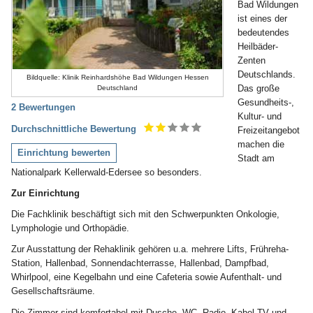
Bad Wildungen
ist eines der
bedeutendes
Heilbäder-
Zenten
Deutschlands.
Bildquelle: Klinik Reinhardshöhe Bad Wildungen Hessen
Das große
Deutschland
Gesundheits-,
2 Bewertungen
Kultur- und
Durchschnittliche Bewertung
Freizeitangebot
machen die
Einrichtung bewerten
Stadt am
Nationalpark Kellerwald-Edersee so besonders.
Zur Einrichtung
Die Fachklinik beschäftigt sich mit den Schwerpunkten Onkologie,
Lymphologie und Orthopädie.
Zur Ausstattung der Rehaklinik gehören u.a. mehrere Lifts, Frühreha-
Station, Hallenbad, Sonnendachterrasse, Hallenbad, Dampfbad,
Whirlpool, eine Kegelbahn und eine Cafeteria sowie Aufenthalt- und
Gesellschaftsräume.
Die Zimmer sind komfortabel mit Dusche, WC, Radio, Kabel-TV und