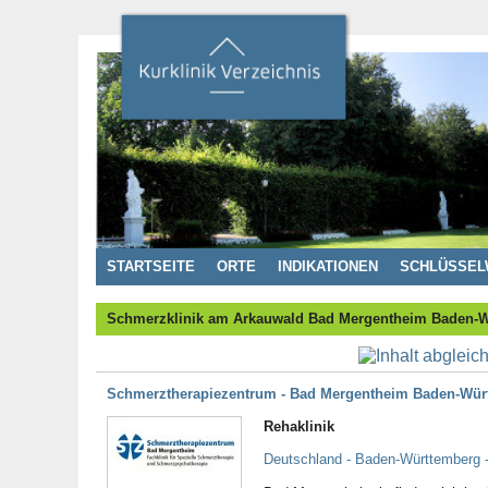
STARTSEITE
ORTE
INDIKATIONEN
SCHLÜSSEL
Schmerzklinik am Arkauwald Bad Mergentheim Baden-W
Schmerztherapiezentrum - Bad Mergentheim Baden-Wür
Rehaklinik
Deutschland - Baden-Württemberg 