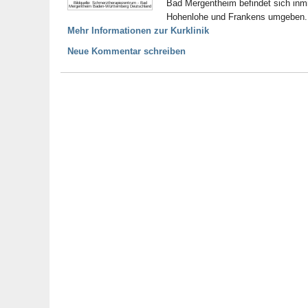
Bad Mergentheim befindet sich inmi
Bildquelle: Schmerztherapiezentrum - Bad
Mergentheim Baden-Württemberg Deutschland
Hohenlohe und Frankens umgebe
Mehr Informationen zur Kurklinik
Neue Kommentar schreiben