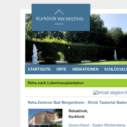
STARTSEITE
ORTE
INDIKATIONEN
SCHLÜSSEL
Reha nach Lebertransplantation
Reha-Zentrum Bad Mergentheim - Klinik Taubertal Bade
Rehaklinik,
Kurklinik
Deutschland - Baden-Württemberg 