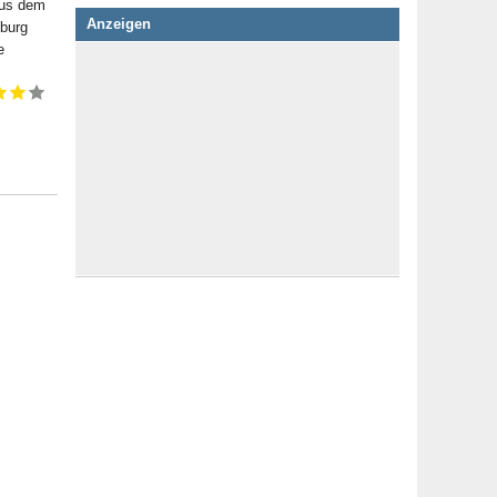
 aus dem
Anzeigen
mburg
e