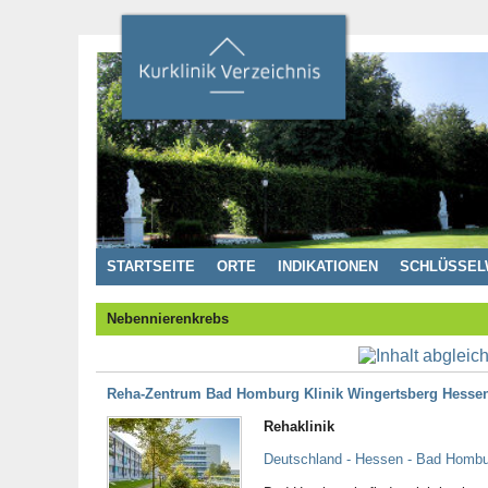
STARTSEITE
ORTE
INDIKATIONEN
SCHLÜSSEL
Nebennierenkrebs
Reha-Zentrum Bad Homburg Klinik Wingertsberg Hesse
Rehaklinik
Deutschland - Hessen - Bad Homb