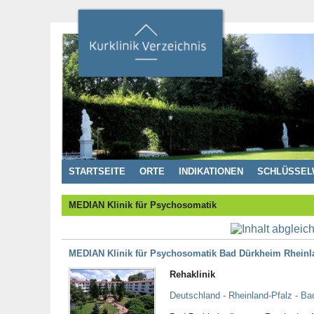
STARTSEITE
ORTE
INDIKATIONEN
SCHLÜSSEL
MEDIAN Klinik für Psychosomatik
MEDIAN Klinik für Psychosomatik Bad Dürkheim Rheinl
Rehaklinik
Deutschland - Rheinland-Pfalz - B