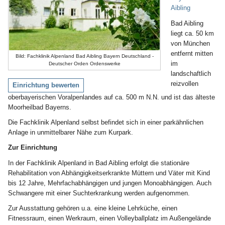
Aibling
Bad Aibling
liegt ca. 50 km
von München
entfernt mitten
Bild: Fachklinik Alpenland Bad Aibling Bayern Deutschland -
im
Deutscher Orden Ordenswerke
landschaftlich
reizvollen
Einrichtung bewerten
oberbayerischen Voralpenlandes auf ca. 500 m N.N. und ist das älteste
Moorheilbad Bayerns.
Die Fachklinik Alpenland selbst befindet sich in einer parkähnlichen
Anlage in unmittelbarer Nähe zum Kurpark.
Zur Einrichtung
In der Fachklinik Alpenland in Bad Aibling erfolgt die stationäre
Rehabilitation von Abhängigkeitserkrankte Müttern und Väter mit Kind
bis 12 Jahre, Mehrfachabhängigen und jungen Monoabhängigen. Auch
Schwangere mit einer Suchterkrankung werden aufgenommen.
Zur Ausstattung gehören u.a. eine kleine Lehrküche, einen
Fitnessraum, einen Werkraum, einen Volleyballplatz im Außengelände