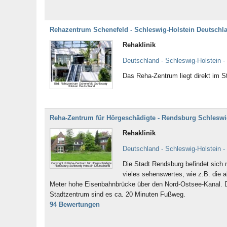
Rehazentrum Schenefeld - Schleswig-Holstein Deutschl
Rehaklinik
Deutschland - Schleswig-Holstein -
Das Reha-Zentrum liegt direkt im 
Bild: Rehazentrum Schenefeld Schleswig-
Holstein Deutschland
Reha-Zentrum für Hörgeschädigte - Rendsburg Schleswi
Rehaklinik
Deutschland - Schleswig-Holstein 
Die Stadt Rendsburg befindet sich 
Copyright © Reha-Zentrum für Hörgeschädigte
- Rendsburg Schleswig-Holstein Deutschland
vieles sehenswertes, wie z.B. die 
Meter hohe Eisenbahnbrücke über den Nord-Ostsee-Kanal. D
Stadtzentrum sind es ca. 20 Minuten Fußweg.
94 Bewertungen