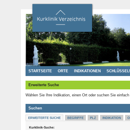
STARTSEITE
ORTE
INDIKATIONEN
SCHLÜSSEL
Erweiterte Suche
Wählen Sie Ihre Indikation, einen Ort oder suchen Sie einfach
Suchen
ERWEITERTE SUCHE
BEGRIFFE
PLZ
INDIKATION
O
Kurklinik-Suche: