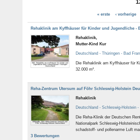
1
Schleswig-Holstein
Thüringen
« erste
‹ vorherige
Tirol
Rehaklinik am Kyffhäuser für Kinder und Jugendliche 
Rehaklinik,
Mutter-Kind Kur
Deutschland - Thüringen - Bad Fr
Die Rehaklinik am Kyffhäuser für K
Bild: Rehaklinik am Kyffhäuser für Kinder und
Jugendliche Bad Frankenhausen Thüringen
Deutschland
32.000 m².
Reha-Zentrum Utersum auf Föhr Schleswig-Holstein Deu
Rehaklinik
Deutschland - Schleswig-Holstein -
Die Reha-Klinik der Deutschen Ren
Bildquelle: DRV Reha-Zentrum Utersum auf
Nationalpark Schleswig-Holsteinis
Föhr Schleswig-Holstein Deutschland
schadstoff- und pollenarme Luft mac
3 Bewertungen