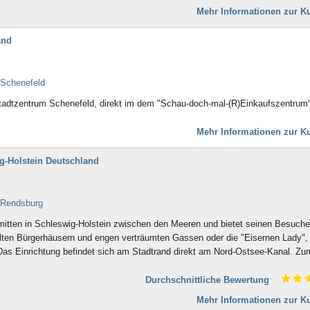
Bad Doberan
Mehr Informationen zur Ku
Bad Driburg
Bad Düben
and
Bad Dürkheim
Bad Dürrheim
Bad Eilsen
 Schenefeld
Bad Elster
Bad Ems
Stadtzentrum Schenefeld, direkt im dem "Schau-doch-mal-(R)Einkaufszentrum"
Bad Essen
Bad Fallingbostel
Mehr Informationen zur Ku
Bad Feilnbach
Bad Frankenhausen
g-Holstein Deutschland
Bad Freienwalde
Bad Füssing
Bad Gandersheim
- Rendsburg
Bad Gögging
mitten in Schleswig-Holstein zwischen den Meeren und bietet seinen Besuche
Bad Gottleuba
alten Bürgerhäusern und engen verträumten Gassen oder die "Eisernen Lady", 
Bad Griesbach
as Einrichtung befindet sich am Stadtrand direkt am Nord-Ostsee-Kanal. Zu
Bad Grönenbach
Bad Harzburg
Durchschnittliche Bewertung
Bad Heilbrunn
Bad Herrenalb
Mehr Informationen zur Ku
Bad Hersfeld