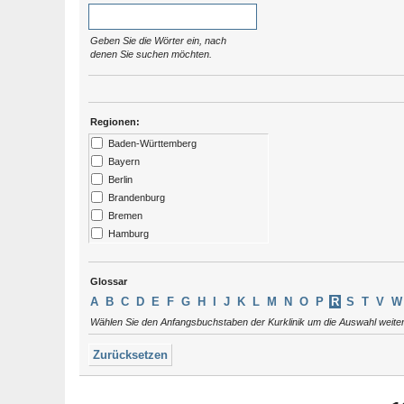
Geben Sie die Wörter ein, nach
denen Sie suchen möchten.
Regionen:
Baden-Württemberg
Bayern
Berlin
Brandenburg
Bremen
Hamburg
Hessen
Kärtnen
Glossar
Mecklenburg-Vorpommern
A
B
C
D
E
F
G
H
I
J
K
L
M
N
O
P
R
S
T
V
W
Niedersachsen
Wählen Sie den Anfangsbuchstaben der Kurklinik um die Auswahl weite
Nordrhein-Westfalen
Rheinland-Pfalz
Zurücksetzen
Saarland
Sachsen
Sachsen-Anhalt