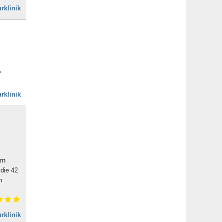
rklinik
.
rklinik
rn
die 42
m
rklinik