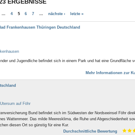
23 ERGEBNISSE
Bad Aibling
Bad Arolsen
…
4
5
6
7
…
nächste ›
letzte »
Bad Bayersoien
Bad Bellingen
- Bad Frankenhausen Thüringen Deutschland
Bad Belzig
Bad Bentheim
Bad Bergzabern
Bad Berka
ankenhausen
Bad Berleburg
Bad Bertrich
inder und Jugendliche befindet sich in einem Park und hat eine Grundfläche v
Bad Bevensen
Bad Birnbach
Mehr Informationen zur Ku
Bad Blankenburg
Bad Bocklet
tschland
Bad Bodenteich
Bad Boll
Bad Brambach
 Utersum auf Föhr
Bad Bramstedt
Bad Brückenau
tenversicherung Bund befindet sich im Südwesten der Nordseeinsel Föhr dire
Bad Buchau
ches Wattenmeer. Das milde Meeresklima, die Ruhe und Abgeschiedenheit sow
Bad Camberg
hen diesen Ort so günstig für eine Kur.
Bad Ditzenbach
Durchschnittliche Bewertung