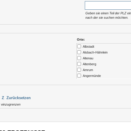
Geben sie einen Teil der PLZ ein
nach der sie suchen möchten.
Orte:
Albstadt
Alsbach-Hähnlein
Altenau
Altenberg
Amrum
Angermünde
Ansbach
Arendsee
Argenbühl
Z
Zurücksetzen
Aschau / Chiemgau
r einzugrenzen
Auerbach
Augsburg
Aukrug
Aulendorf
Bad Abbach