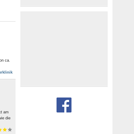
on ca.
rklinik
kt am
ie die