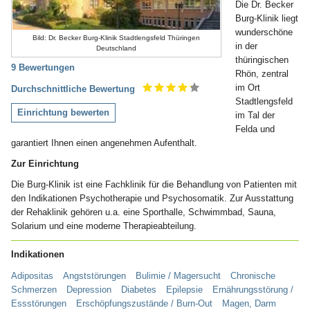
Die Dr. Becker
Burg-Klinik liegt
wunderschöne
Bild: Dr. Becker Burg-Klinik Stadtlengsfeld Thüringen
in der
Deutschland
thüringischen
9 Bewertungen
Rhön, zentral
im Ort
Durchschnittliche Bewertung
Stadtlengsfeld
Einrichtung bewerten
im Tal der
Felda und
garantiert Ihnen einen angenehmen Aufenthalt.
Zur Einrichtung
Die Burg-Klinik ist eine Fachklinik für die Behandlung von Patienten mit
den Indikationen Psychotherapie und Psychosomatik. Zur Ausstattung
der Rehaklinik gehören u.a. eine Sporthalle, Schwimmbad, Sauna,
Solarium und eine moderne Therapieabteilung.
Indikationen
Adipositas
Angststörungen
Bulimie / Magersucht
Chronische
Schmerzen
Depression
Diabetes
Epilepsie
Ernährungsstörung /
Essstörungen
Erschöpfungszustände / Burn-Out
Magen, Darm