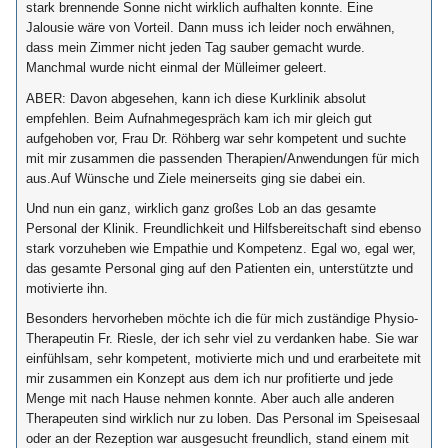
stark brennende Sonne nicht wirklich aufhalten konnte. Eine
Jalousie wäre von Vorteil. Dann muss ich leider noch erwähnen,
dass mein Zimmer nicht jeden Tag sauber gemacht wurde.
Manchmal wurde nicht einmal der Mülleimer geleert.
ABER: Davon abgesehen, kann ich diese Kurklinik absolut
empfehlen. Beim Aufnahmegespräch kam ich mir gleich gut
aufgehoben vor, Frau Dr. Röhberg war sehr kompetent und suchte
mit mir zusammen die passenden Therapien/Anwendungen für mich
aus.Auf Wünsche und Ziele meinerseits ging sie dabei ein.
Und nun ein ganz, wirklich ganz großes Lob an das gesamte
Personal der Klinik. Freundlichkeit und Hilfsbereitschaft sind ebenso
stark vorzuheben wie Empathie und Kompetenz. Egal wo, egal wer,
das gesamte Personal ging auf den Patienten ein, unterstützte und
motivierte ihn.
Besonders hervorheben möchte ich die für mich zuständige Physio-
Therapeutin Fr. Riesle, der ich sehr viel zu verdanken habe. Sie war
einfühlsam, sehr kompetent, motivierte mich und und erarbeitete mit
mir zusammen ein Konzept aus dem ich nur profitierte und jede
Menge mit nach Hause nehmen konnte. Aber auch alle anderen
Therapeuten sind wirklich nur zu loben. Das Personal im Speisesaal
oder an der Rezeption war ausgesucht freundlich, stand einem mit